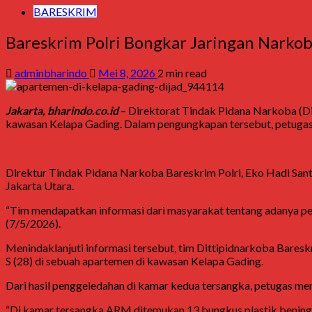
BARESKRIM
Bareskrim Polri Bongkar Jaringan Narkoba
adminbharindo
Mei 8, 2026
2 min read
Jakarta, bharindo.co.id
– Direktorat Tindak Pidana Narkoba (Dit
kawasan
Kelapa Gading
. Dalam pengungkapan tersebut, petugas
Direktur Tindak Pidana Narkoba Bareskrim Polri,
Eko Hadi San
Jakarta Utara.
“Tim mendapatkan informasi dari masyarakat tentang adanya pere
(7/5/2026).
Menindaklanjuti informasi tersebut, tim Dittipidnarkoba Bares
S (28) di sebuah apartemen di kawasan Kelapa Gading.
Dari hasil penggeledahan di kamar kedua tersangka, petugas mene
“Di kamar tersangka ARM ditemukan 13 bungkus plastik bening be