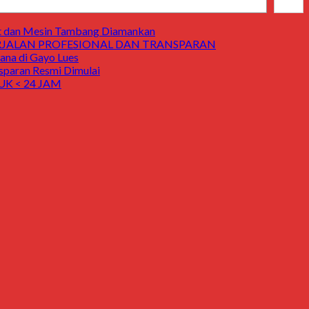
Cari
t dan Mesin Tambang Diamankan
ERJALAN PROFESIONAL DAN TRANSPARAN
a di Gayo Lues
aran Resmi Dimulai
K < 24 JAM