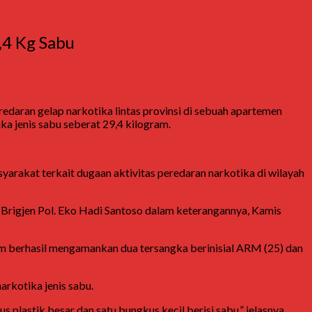
,4 Kg Sabu
daran gelap narkotika lintas provinsi di sebuah apartemen
a jenis sabu seberat 29,4 kilogram.
yarakat terkait dugaan aktivitas peredaran narkotika di wilayah
r Brigjen Pol. Eko Hadi Santoso dalam keterangannya, Kamis
am berhasil mengamankan dua tersangka berinisial ARM (25) dan
arkotika jenis sabu.
lastik besar dan satu bungkus kecil berisi sabu,” jelasnya.