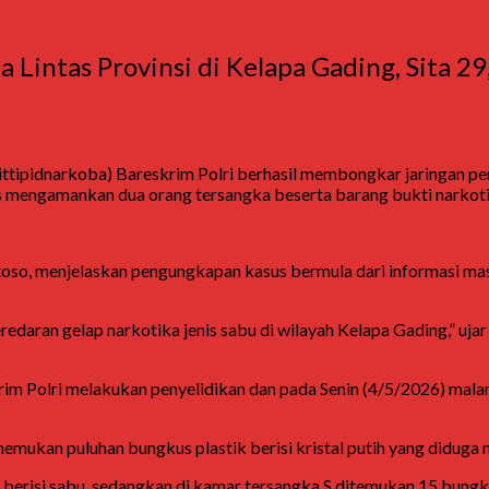
 Lintas Provinsi di Kelapa Gading, Sita 29
tipidnarkoba) Bareskrim Polri berhasil membongkar jaringan pere
 mengamankan dua orang tersangka beserta barang bukti narkotik
toso
, menjelaskan pengungkapan kasus bermula dari informasi mas
daran gelap narkotika jenis sabu di wilayah Kelapa Gading,” uja
krim Polri melakukan penyelidikan dan pada Senin (4/5/2026) mal
mukan puluhan bungkus plastik berisi kristal putih yang diduga n
risi sabu, sedangkan di kamar tersangka S ditemukan 15 bungkus p