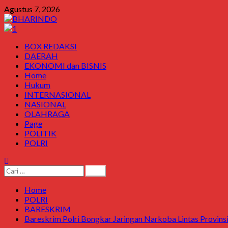
Skip
Agustus 7, 2026
to
content
Primary
BOX REDAKSI
Menu
DAERAH
EKONOMI dan BISNIS
Home
Hukum
INTERNASIONAL
NASIONAL
OLAHRAGA
Page
POLITIK
POLRI
Cari
untuk:
Home
POLRI
BARESKRIM
Bareskrim Polri Bongkar Jaringan Narkoba Lintas Provinsi