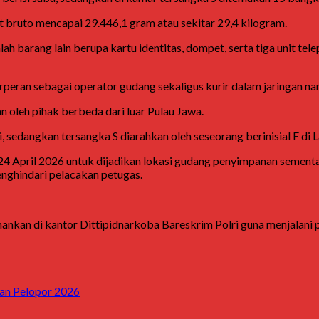
t bruto mencapai 29.446,1 gram atau sekitar 29,4 kilogram.
ah barang lain berupa kartu identitas, dompet, serta tiga unit 
eran sebagai operator gudang sekaligus kurir dalam jaringan nark
oleh pihak berbeda dari luar Pulau Jawa.
i
, sedangkan tersangka S diarahkan oleh seseorang berinisial F di
L
24 April 2026 untuk dijadikan lokasi gudang penyimpanan sement
nghindari pelacakan petugas.
amankan di kantor Dittipidnarkoba Bareskrim Polri guna menjalani
kan Pelopor 2026