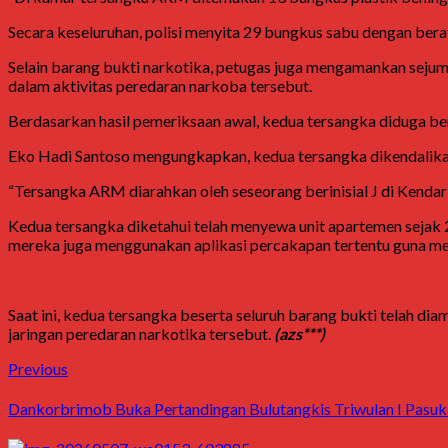
Secara keseluruhan, polisi menyita 29 bungkus sabu dengan bera
Selain barang bukti narkotika, petugas juga mengamankan sejuml
dalam aktivitas peredaran narkoba tersebut.
Berdasarkan hasil pemeriksaan awal, kedua tersangka diduga berp
Eko Hadi Santoso mengungkapkan, kedua tersangka dikendalikan 
“Tersangka ARM diarahkan oleh seseorang berinisial J di
Kendar
Kedua tersangka diketahui telah menyewa unit apartemen sejak 
mereka juga menggunakan aplikasi percakapan tertentu guna me
Saat ini, kedua tersangka beserta seluruh barang bukti telah di
jaringan peredaran narkotika tersebut.
(azs***)
Post
Previous
Previous
post:
navigation
Dankorbrimob Buka Pertandingan Bulutangkis Triwulan I Pasu