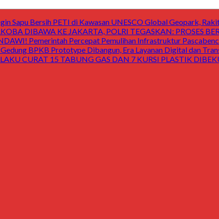
 Sapu Bersih PETI di Kawasan UNESCO Global Geopark, Raki
OBA DIBAWA KE JAKARTA, POLRI TEGASKAN: PROSES B
Pemerintah Percepat Pemulihan Infrastruktur Pascabencan
 BPKB Prototype Dibangun, Era Layanan Digital dan Transp
LAKU CURAT 15 TABUNG GAS DAN 7 KURSI PLASTIK DIBEKU