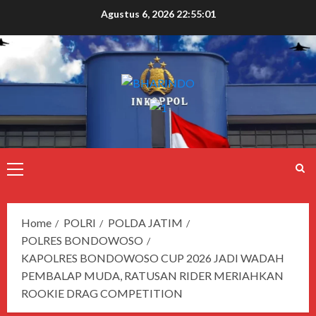
Agustus 6, 2026
22:55:02
Home
POLRI
POLDA JATIM
POLRES BONDOWOSO
KAPOLRES BONDOWOSO CUP 2026 JADI WADAH
PEMBALAP MUDA, RATUSAN RIDER MERIAHKAN
ROOKIE DRAG COMPETITION