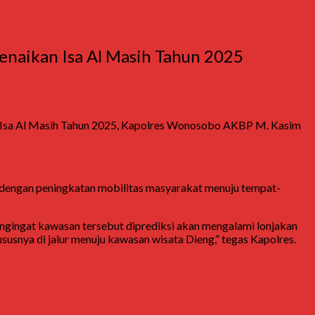
enaikan Isa Al Masih Tahun 2025
an Isa Al Masih Tahun 2025, Kapolres Wonosobo AKBP M. Kasim
 dengan peningkatan mobilitas masyarakat menuju tempat-
ngingat kawasan tersebut diprediksi akan mengalami lonjakan
usnya di jalur menuju kawasan wisata Dieng,” tegas Kapolres.