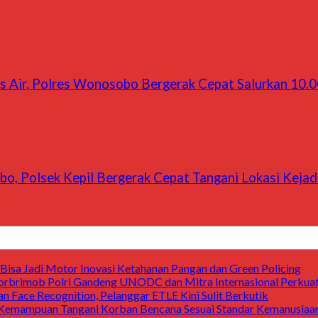
 Air, Polres Wonosobo Bergerak Cepat Salurkan 10.00
, Polsek Kepil Bergerak Cepat Tangani Lokasi Kejad
Bisa Jadi Motor Inovasi Ketahanan Pangan dan Green Policing
rbrimob Polri Gandeng UNODC dan Mitra Internasional Perkuat
n Face Recognition, Pelanggar ETLE Kini Sulit Berkutik
 Kemampuan Tangani Korban Bencana Sesuai Standar Kemanusiaan 