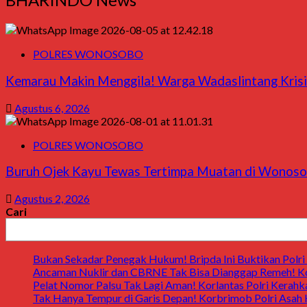
POLRES WONOSOBO
Kemarau Makin Menggila! Warga Wadaslintang Krisis
Agustus 6, 2026
POLRES WONOSOBO
Buruh Ojek Kayu Tewas Tertimpa Muatan di Wonosobo
Agustus 2, 2026
Cari
Bukan Sekadar Penegak Hukum! Bripda Ini Buktikan Polri 
Ancaman Nuklir dan CBRNE Tak Bisa Dianggap Remeh! Ko
Pelat Nomor Palsu Tak Lagi Aman! Korlantas Polri Kerahka
Tak Hanya Tempur di Garis Depan! Korbrimob Polri Asah