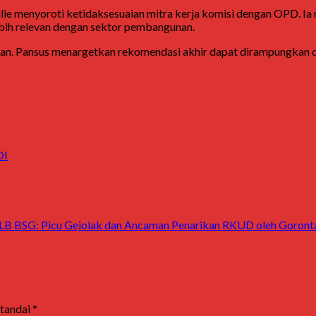
n Tulie menyoroti ketidaksesuaian mitra kerja komisi dengan OPD
ebih relevan dengan sektor pembangunan.
an. Pansus menargetkan rekomendasi akhir dapat dirampungkan d
OI
SLB BSG: Picu Gejolak dan Ancaman Penarikan RKUD oleh Goront
itandai
*