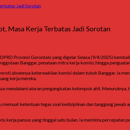
erbatas Jadi Sorotan
t, Masa Kerja Terbatas Jadi Sorotan
ib DPRD Provinsi Gorontalo yang digelar Selasa (9/4/2025) kemba
ggotaan Banggar, penataan mitra kerja komisi, hingga penguatan
roti absennya keterwakilan komisi dalam tubuh Banggar. Ia menil
uang kerja mereka.
nsus mendalami aturan pengangkatan kelompok ahli. Menurutnya, te
baru memuat ketentuan tegas soal kedisiplinan dan tanggung jaw
ktu kerja pansus yang tinggal satu bulan. Ia meminta percepatan 