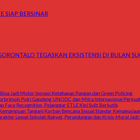
 SIAP BERSINAR
ORONTALO TEGASKAN EKSISTENSI DI BULAN SUC
Bisa Jadi Motor Inovasi Ketahanan Pangan dan Green Policing
rbrimob Polri Gandeng UNODC dan Mitra Internasional Perkuat
n Face Recognition, Pelanggar ETLE Kini Sulit Berkutik
 Kemampuan Tangani Korban Bencana Sesuai Standar Kemanusiaan 
arakter Lewat Sekolah Rakyat, Perundungan dan Krisis Moral Jad