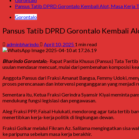
Gorontalo
Pansus Tatib DPRD Gorontalo Kembali Alot, Masa Kerja T
Gorontalo
Pansus Tatib DPRD Gorontalo Kembali Alo
adminbharindo
April 10, 2025
1 min read
Bharindo Gorontalo
,- Rapat Panitia Khusus (Pansus) Tata Tert
usulan mendasar mencuat, mulai dari pembenahan komposisi kean
Anggota Pansus dari Fraksi Amanat Bangsa, Femmy Udoki, menyo
proses perencanaan dan intervensi penganggaran yang menjadi r
Sementara itu, Ketua Fraksi Gerindra Syamsir Kiyai meminta pa
mendukung fungsi legislasi dan pengawasan.
Aleg Fraksi PPP, Faisal Hulukati, mendorong agar tata tertib 
menertibkan kerja-kerja politik di lingkungan dewan.
Fraksi Golkar melalui Fikram Az. Salilama mengingatkan sisa wa
ke paripurna sebelum masa kerja berakhir.