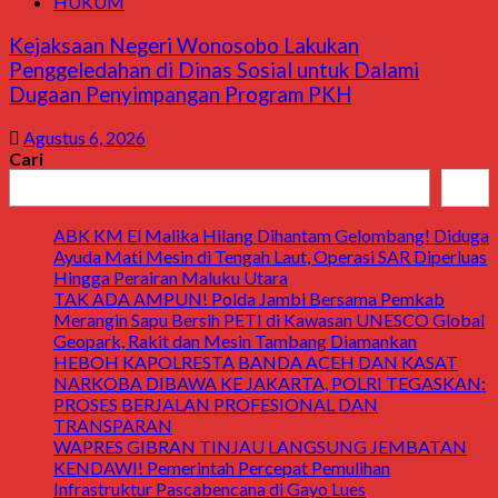
HUKUM
Kejaksaan Negeri Wonosobo Lakukan
Penggeledahan di Dinas Sosial untuk Dalami
Dugaan Penyimpangan Program PKH
Agustus 6, 2026
Cari
Cari
ABK KM El Malika Hilang Dihantam Gelombang! Diduga
Ayuda Mati Mesin di Tengah Laut, Operasi SAR Diperluas
Hingga Perairan Maluku Utara
TAK ADA AMPUN! Polda Jambi Bersama Pemkab
Merangin Sapu Bersih PETI di Kawasan UNESCO Global
Geopark, Rakit dan Mesin Tambang Diamankan
HEBOH KAPOLRESTA BANDA ACEH DAN KASAT
NARKOBA DIBAWA KE JAKARTA, POLRI TEGASKAN:
PROSES BERJALAN PROFESIONAL DAN
TRANSPARAN
WAPRES GIBRAN TINJAU LANGSUNG JEMBATAN
KENDAWI! Pemerintah Percepat Pemulihan
Infrastruktur Pascabencana di Gayo Lues