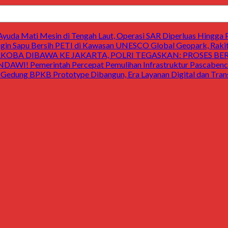
uda Mati Mesin di Tengah Laut, Operasi SAR Diperluas Hingga 
 Sapu Bersih PETI di Kawasan UNESCO Global Geopark, Raki
OBA DIBAWA KE JAKARTA, POLRI TEGASKAN: PROSES B
Pemerintah Percepat Pemulihan Infrastruktur Pascabencan
 BPKB Prototype Dibangun, Era Layanan Digital dan Transp