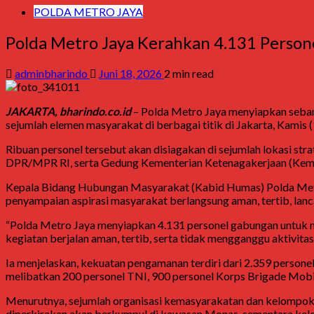
POLDA METRO JAYA
Polda Metro Jaya Kerahkan 4.131 Person
adminbharindo
Juni 18, 2026
2 min read
JAKARTA, bharindo.co.id
– Polda Metro Jaya menyiapkan seban
sejumlah elemen masyarakat di berbagai titik di Jakarta, Kamis 
Ribuan personel tersebut akan disiagakan di sejumlah lokasi s
DPR/MPR RI, serta Gedung Kementerian Ketenagakerjaan (Keme
Kepala Bidang Hubungan Masyarakat (Kabid Humas) Polda Metr
penyampaian aspirasi masyarakat berlangsung aman, tertib, lanca
“Polda Metro Jaya menyiapkan 4.131 personel gabungan untuk 
kegiatan berjalan aman, tertib, serta tidak mengganggu aktivita
Ia menjelaskan, kekuatan pengamanan terdiri dari 2.359 persone
melibatkan 200 personel TNI, 900 personel Korps Brigade Mobi
Menurutnya, sejumlah organisasi kemasyarakatan dan kelompok 
diperkirakan akan berkumpul di kawasan Monas, sementara kel