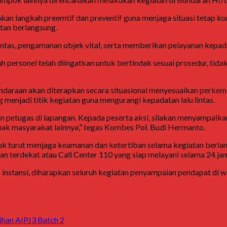
langkah preemtif dan preventif guna menjaga situasi tetap kond
tan berlangsung.
intas, pengamanan objek vital, serta memberikan pelayanan kepada
 personel telah diingatkan untuk bertindak sesuai prosedur, ti
 kendaraan akan diterapkan secara situasional menyesuaikan perke
enjadi titik kegiatan guna mengurangi kepadatan lalu lintas.
petugas di lapangan. Kepada peserta aksi, silakan menyampaikan
 hak masyarakat lainnya,” tegas Kombes Pol. Budi Hermanto.
tuk turut menjaga keamanan dan ketertiban selama kegiatan ber
n terdekat atau Call Center 110 yang siap melayani selama 24 ja
 instansi, diharapkan seluruh kegiatan penyampaian pendapat di w
ihan AIPJ3 Batch 2