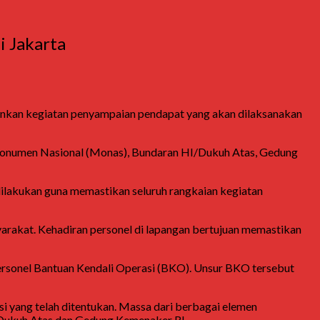
 Jakarta
nkan kegiatan penyampaian pendapat yang akan dilaksanakan
an Monumen Nasional (Monas), Bundaran HI/Dukuh Atas, Gedung
akukan guna memastikan seluruh rangkaian kegiatan
rakat. Kehadiran personel di lapangan bertujuan memastikan
 personel Bantuan Kendali Operasi (BKO). Unsur BKO tersebut
 yang telah ditentukan. Massa dari berbagai elemen
/Dukuh Atas dan Gedung Kemenaker RI.