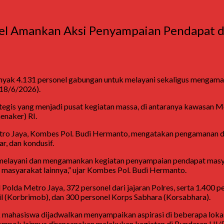
el Amankan Aksi Penyampaian Pendapat di
yak 4.131 personel gabungan untuk melayani sekaligus mengama
(18/6/2026).
trategis yang menjadi pusat kegiatan massa, di antaranya kawas
naker) RI.
o Jaya, Kombes Pol. Budi Hermanto, mengatakan pengamanan dil
r, dan kondusif.
melayani dan mengamankan kegiatan penyampaian pendapat masya
s masyarakat lainnya,” ujar Kombes Pol. Budi Hermanto.
l Polda Metro Jaya, 372 personel dari jajaran Polres, serta 1.400
l (Korbrimob), dan 300 personel Korps Sabhara (Korsabhara).
mahasiswa dijadwalkan menyampaikan aspirasi di beberapa lokasi
ompok lainnya direncanakan melakukan kegiatan di Bundaran HI