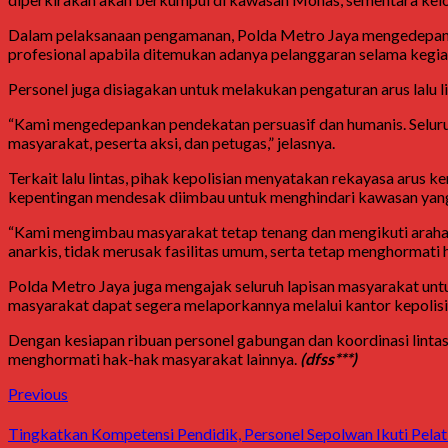
Dalam pelaksanaan pengamanan, Polda Metro Jaya mengedepankan 
profesional apabila ditemukan adanya pelanggaran selama kegia
Personel juga disiagakan untuk melakukan pengaturan arus lalu l
“Kami mengedepankan pendekatan persuasif dan humanis. Seluruh
masyarakat, peserta aksi, dan petugas,” jelasnya.
Terkait lalu lintas, pihak kepolisian menyatakan rekayasa arus
kepentingan mendesak diimbau untuk menghindari kawasan yang m
“Kami mengimbau masyarakat tetap tenang dan mengikuti arahan 
anarkis, tidak merusak fasilitas umum, serta tetap menghormati
Polda Metro Jaya juga mengajak seluruh lapisan masyarakat un
masyarakat dapat segera melaporkannya melalui kantor kepolisia
Dengan kesiapan ribuan personel gabungan dan koordinasi lintas
menghormati hak-hak masyarakat lainnya.
(dfss***)
Post
Previous
Previous
post:
navigation
Tingkatkan Kompetensi Pendidik, Personel Sepolwan Ikuti Pelat