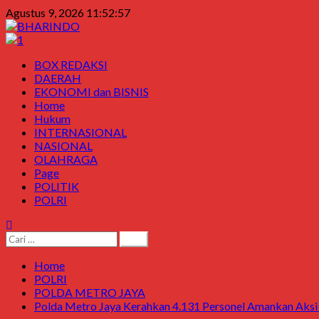
Skip
Agustus 9, 2026
11:52:57
to
content
Primary
BOX REDAKSI
Menu
DAERAH
EKONOMI dan BISNIS
Home
Hukum
INTERNASIONAL
NASIONAL
OLAHRAGA
Page
POLITIK
POLRI
Cari
untuk:
Home
POLRI
POLDA METRO JAYA
Polda Metro Jaya Kerahkan 4.131 Personel Amankan Aksi