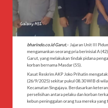
bharindo.co.id Garut
,– Jajaran Unit III Pid
mengamankan seorang pria berinisial A (42
Garut, yang melakukan tindak pidana peng
korban bernama Masdar (55).
Kasat Reskrim AKP Joko Prihatin mengataka
(26/9/2025) sekitar pukul 08.30 WIB di wi
Kecamatan Singajaya. Berdasarkan keteranga
perselisihan antara pelaku dan korban terk
kebun peninggalan orang tua mereka yang t