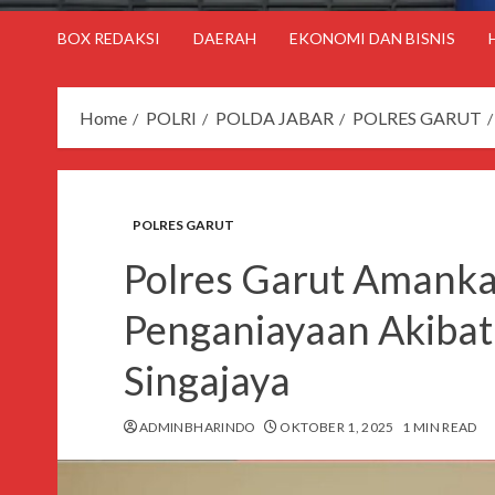
BOX REDAKSI
DAERAH
EKONOMI DAN BISNIS
Home
POLRI
POLDA JABAR
POLRES GARUT
POLRES GARUT
Polres Garut Amanka
Penganiayaan Akibat
Singajaya
ADMINBHARINDO
OKTOBER 1, 2025
1 MIN READ