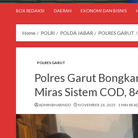
BOX REDAKSI
DAERAH
EKONOMI DAN BISNIS
Home
POLRI
POLDA JABAR
POLRES GARUT
POLRES GARUT
Polres Garut Bongkar
Miras Sistem COD, 84
ADMINBHARINDO
NOVEMBER 26, 2025
1 MIN REA