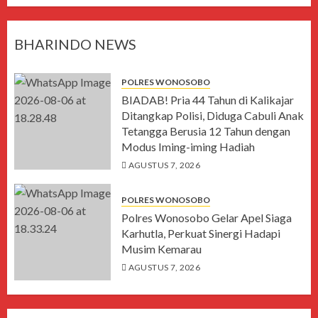
BHARINDO NEWS
POLRES WONOSOBO
BIADAB! Pria 44 Tahun di Kalikajar
Ditangkap Polisi, Diduga Cabuli Anak
Tetangga Berusia 12 Tahun dengan
Modus Iming-iming Hadiah
AGUSTUS 7, 2026
POLRES WONOSOBO
Polres Wonosobo Gelar Apel Siaga
Karhutla, Perkuat Sinergi Hadapi
Musim Kemarau
AGUSTUS 7, 2026