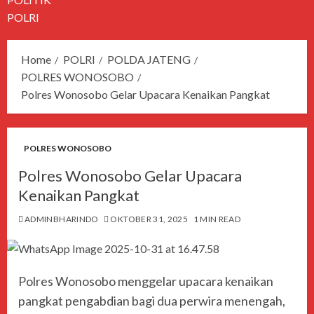
POLRI
Home
POLRI
POLDA JATENG
POLRES WONOSOBO
Polres Wonosobo Gelar Upacara Kenaikan Pangkat
POLRES WONOSOBO
Polres Wonosobo Gelar Upacara
Kenaikan Pangkat
ADMINBHARINDO
OKTOBER 31, 2025
1 MIN READ
Polres Wonosobo menggelar upacara kenaikan
pangkat pengabdian bagi dua perwira menengah,