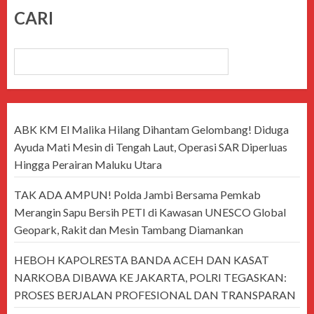
CARI
CARI
ABK KM El Malika Hilang Dihantam Gelombang! Diduga
Ayuda Mati Mesin di Tengah Laut, Operasi SAR Diperluas
Hingga Perairan Maluku Utara
TAK ADA AMPUN! Polda Jambi Bersama Pemkab
Merangin Sapu Bersih PETI di Kawasan UNESCO Global
Geopark, Rakit dan Mesin Tambang Diamankan
HEBOH KAPOLRESTA BANDA ACEH DAN KASAT
NARKOBA DIBAWA KE JAKARTA, POLRI TEGASKAN:
PROSES BERJALAN PROFESIONAL DAN TRANSPARAN