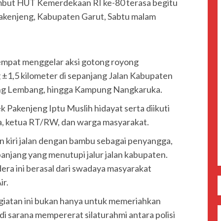
but HUT Kemerdekaan RI ke-80 terasa begitu
akenjeng, Kabupaten Garut, Sabtu malam
empat menggelar aksi gotong royong
1,5 kilometer di sepanjang Jalan Kabupaten
ng Lembang, hingga Kampung Nangkaruka.
k Pakenjeng Iptu Muslih hidayat serta diikuti
, ketua RT/RW, dan warga masyarakat.
 kiri jalan dengan bambu sebagai penyangga,
jang yang menutupi jalur jalan kabupaten.
ra ini berasal dari swadaya masyarakat
ir.
iatan ini bukan hanya untuk memeriahkan
i sarana mempererat silaturahmi antara polisi