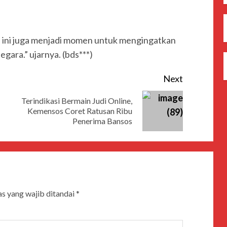
 ini juga menjadi momen untuk mengingatkan
gara.” ujarnya. (bds***)
Next
Terindikasi Bermain Judi Online,
Previous
Next
Kemensos Coret Ratusan Ribu
Penerima Bansos
post:
post:
s yang wajib ditandai
*