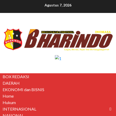
Agustus 7, 2026
BOX REDAKSI
DAERAH
EKONOMI dan BISNIS
Home
Hukum
INTERNASIONAL
NASIONAL