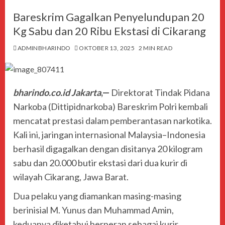
Bareskrim Gagalkan Penyelundupan 20
Kg Sabu dan 20 Ribu Ekstasi di Cikarang
ADMINBHARINDO
OKTOBER 13, 2025
2 MIN READ
bharindo.co.id Jakarta
,—
Direktorat Tindak Pidana
Narkoba (Dittipidnarkoba) Bareskrim Polri kembali
mencatat prestasi dalam pemberantasan narkotika.
Kali ini, jaringan internasional Malaysia–Indonesia
berhasil digagalkan dengan disitanya 20 kilogram
sabu dan 20.000 butir ekstasi dari dua kurir di
wilayah Cikarang, Jawa Barat.
Dua pelaku yang diamankan masing-masing
berinisial M. Yunus dan Muhammad Amin,
keduanya diketahui berperan sebagai kurir.