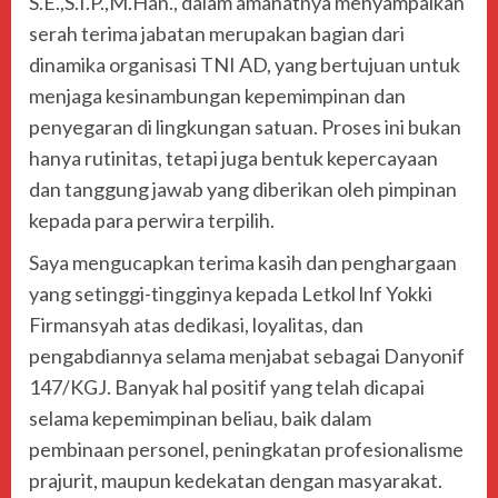
S.E.,S.I.P.,M.Han., dalam amanatnya menyampaikan
serah terima jabatan merupakan bagian dari
dinamika organisasi TNI AD, yang bertujuan untuk
menjaga kesinambungan kepemimpinan dan
penyegaran di lingkungan satuan. Proses ini bukan
hanya rutinitas, tetapi juga bentuk kepercayaan
dan tanggung jawab yang diberikan oleh pimpinan
kepada para perwira terpilih.
Saya mengucapkan terima kasih dan penghargaan
yang setinggi-tingginya kepada Letkol lnf Yokki
Firmansyah atas dedikasi, loyalitas, dan
pengabdiannya selama menjabat sebagai Danyonif
147/KGJ. Banyak hal positif yang telah dicapai
selama kepemimpinan beliau, baik dalam
pembinaan personel, peningkatan profesionalisme
prajurit, maupun kedekatan dengan masyarakat.