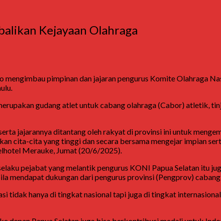
balikan Kejayaan Olahraga
npo mengimbau pimpinan dan jajaran pengurus Komite Olahraga N
ulu.
pakan gudang atlet untuk cabang olahraga (Cabor) atletik, tinju
rta jajarannya ditantang oleh rakyat di provinsi ini untuk meng
n cita-cita yang tinggi dan secara bersama mengejar impian serta
lhotel Merauke, Jumat (20/6/2025).
aku pejabat yang melantik pengurus KONI Papua Selatan itu juga
ila mendapat dukungan dari pengurus provinsi (Pengprov) cabang
si tidak hanya di tingkat nasional tapi juga di tingkat internasio
 depan Papua Selatan juga bisa berkontribusi medali untuk Indon