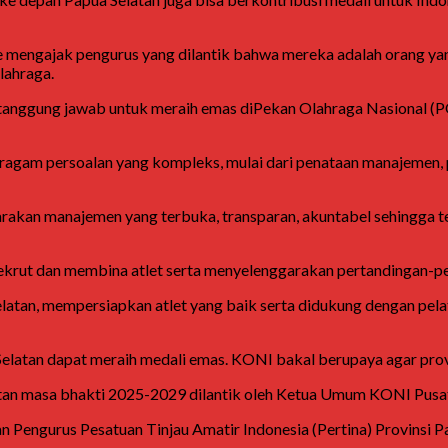
 mengajak pengurus yang dilantik bahwa mereka adalah orang ya
lahraga.
l tanggung jawab untuk meraih emas diPekan Olahraga Nasional 
ragam persoalan yang kompleks, mulai dari penataan manajemen,
akan manajemen yang terbuka, transparan, akuntabel sehingga te
rut dan membina atlet serta menyelenggarakan pertandingan-perta
 Selatan, mempersiapkan atlet yang baik serta didukung dengan pela
tan dapat meraih medali emas. KONI bakal berupaya agar provisi 
tan masa bhakti 2025-2029 dilantik oleh Ketua Umum KONI Pusat
 Pengurus Pesatuan Tinjau Amatir Indonesia (Pertina) Provinsi P