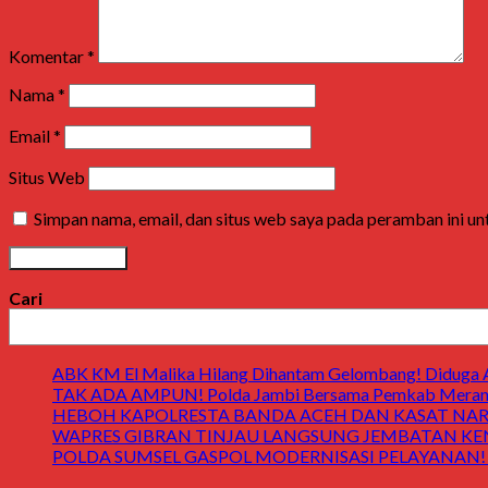
Komentar
*
Nama
*
Email
*
Situs Web
Simpan nama, email, dan situs web saya pada peramban ini u
Cari
ABK KM El Malika Hilang Dihantam Gelombang! Diduga Ay
TAK ADA AMPUN! Polda Jambi Bersama Pemkab Merangin
HEBOH KAPOLRESTA BANDA ACEH DAN KASAT NARK
WAPRES GIBRAN TINJAU LANGSUNG JEMBATAN KENDAWI! 
POLDA SUMSEL GASPOL MODERNISASI PELAYANAN! Gedung