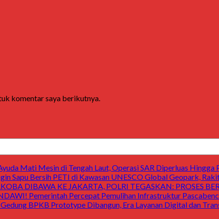
ntuk komentar saya berikutnya.
uda Mati Mesin di Tengah Laut, Operasi SAR Diperluas Hingga 
 Sapu Bersih PETI di Kawasan UNESCO Global Geopark, Raki
OBA DIBAWA KE JAKARTA, POLRI TEGASKAN: PROSES B
Pemerintah Percepat Pemulihan Infrastruktur Pascabencan
 BPKB Prototype Dibangun, Era Layanan Digital dan Transp