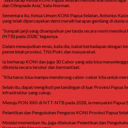
dan Olimpiade Asia,” kata Norman.
Sementara itu, Ketua Umum KONI Papua Selatan, Antonius Kaize
yang telah dipercayakan demi meraih harapan genilang di dunia o
“Sumpah janji yang disampaikan pertanda secara resmi memiku
(NTB) pada 2028,” tegasnya.
Dalam mewujudkan emas, kata dia, bakal berhadapan dengan be
pemerintah provinsi, TNI/Polri, dan masyarakat.
Ia berharap KONI dan juga 30 Cabor yang ada bisa menyelenggar
dikelola secara terukur dan bermanfaat.
“Kita harus bisa mampu mendorong cabor-cabor kita untuk merek
Selain itu, dapat mengikuti pertandingan di luar Provinsi Papua
infrastruktur yang cukup.
Menuju PON XXII di NTT-NTB pada 2028, ia menyakini Papua Sela
Pelantikan dan Pengukuhan Pengurus KONI Provinsi Papua Sela
Melalui momentum itu, juga dilakukan Pelantikan dan Pengukuhan
Komaruddin Simanjuntak.