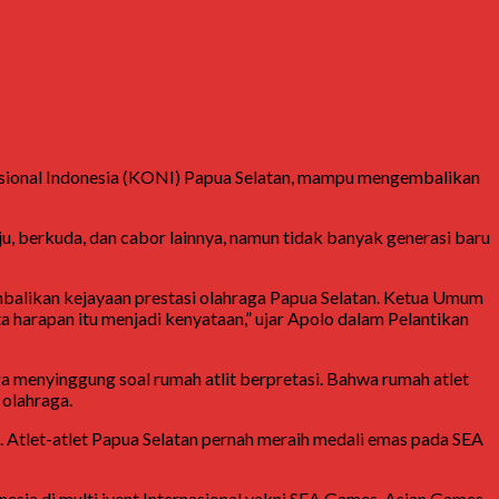
asional Indonesia (KONI) Papua Selatan, mampu mengembalikan
, berkuda, dan cabor lainnya, namun tidak banyak generasi baru
embalikan kejayaan prestasi olahraga Papua Selatan. Ketua Umum
 harapan itu menjadi kenyataan,” ujar Apolo dalam Pelantikan
 menyinggung soal rumah atlit berpretasi. Bahwa rumah atlet
 olahraga.
nal. Atlet-atlet Papua Selatan pernah meraih medali emas pada SEA
esia di multi ivent Internasional yakni SEA Games, Asian Games