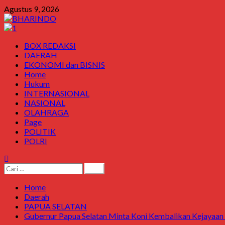
Skip
Agustus 9, 2026
to
content
Primary
BOX REDAKSI
Menu
DAERAH
EKONOMI dan BISNIS
Home
Hukum
INTERNASIONAL
NASIONAL
OLAHRAGA
Page
POLITIK
POLRI
Cari
untuk:
Home
Daerah
PAPUA SELATAN
Gubernur Papua Selatan Minta Koni Kembalikan Kejayaan