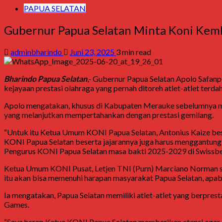
PAPUA SELATAN
Gubernur Papua Selatan Minta Koni Kem
adminbharindo
Juni 23, 2025
3 min read
Bharindo Papua Selatan
,- Gubernur Papua Selatan Apolo Safa
kejayaan prestasi olahraga yang pernah ditoreh atlet-atlet terdah
Apolo mengatakan, khusus di Kabupaten Merauke sebelumnya meru
yang melanjutkan mempertahankan dengan prestasi gemilang.
“Untuk itu Ketua Umum KONI Papua Selatan, Antonius Kaize bese
KONI Papua Selatan beserta jajarannya juga harus menggantungka
Pengurus KONI Papua Selatan masa bakti 2025-2029 di Swissbe
Ketua Umum KONI Pusat, Letjen TNI (Purn) Marciano Norman sel
itu akan bisa memenuhi harapan masyarakat Papua Selatan, apab
Ia mengatakan, Papua Selatan memiliki atlet-atlet yang berpresta
Games.
“Saya harap Ketua KONI Papua Selatan memberikan atensi agar ke