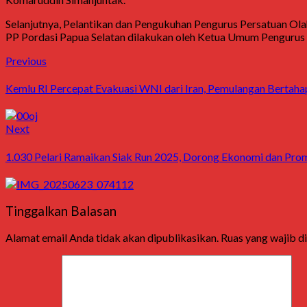
Selanjutnya, Pelantikan dan Pengukuhan Pengurus Persatuan Ola
PP Pordasi Papua Selatan dilakukan oleh Ketua Umum Pengurus P
Post
Previous
Previous
post:
navigation
Kemlu RI Percepat Evakuasi WNI dari Iran, Pemulangan Bertaha
Next
Next
post:
1.030 Pelari Ramaikan Siak Run 2025, Dorong Ekonomi dan Pro
Tinggalkan Balasan
Alamat email Anda tidak akan dipublikasikan.
Ruas yang wajib d