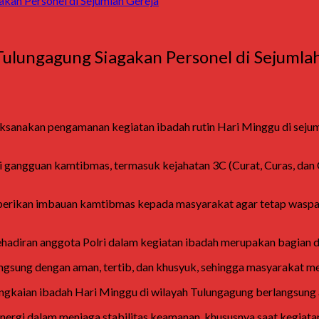
kan Personel di Sejumlah Gereja
ulungagung Siagakan Personel di Sejumla
sanakan pengamanan kegiatan ibadah rutin Hari Minggu di sejum
si gangguan kamtibmas, termasuk kejahatan 3C (Curat, Curas, dan 
emberikan imbauan kamtibmas kepada masyarakat agar tetap wasp
hadiran anggota Polri dalam kegiatan ibadah merupakan bagian 
gsung dengan aman, tertib, dan khusyuk, sehingga masyarakat me
gkaian ibadah Hari Minggu di wilayah Tulungagung berlangsung am
inergi dalam menjaga stabilitas keamanan, khususnya saat kegia