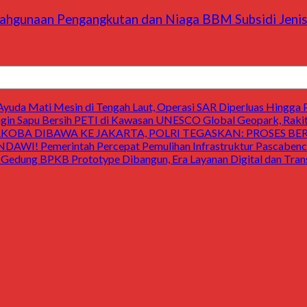
ahgunaan Pengangkutan dan Niaga BBM Subsidi Jenis 
uda Mati Mesin di Tengah Laut, Operasi SAR Diperluas Hingga 
 Sapu Bersih PETI di Kawasan UNESCO Global Geopark, Raki
OBA DIBAWA KE JAKARTA, POLRI TEGASKAN: PROSES B
Pemerintah Percepat Pemulihan Infrastruktur Pascabencan
 BPKB Prototype Dibangun, Era Layanan Digital dan Transp