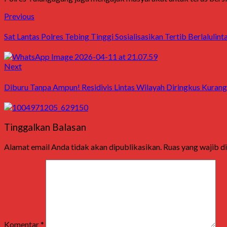
Post
Previous
Previous
post:
navigation
Sat Lantas Polres Tebing Tinggi Sosialisasikan Tertib Berlaluli
Next
Next
post:
Diburu Tanpa Ampun! Residivis Lintas Wilayah Diringkus Kuran
Tinggalkan Balasan
Alamat email Anda tidak akan dipublikasikan.
Ruas yang wajib d
Komentar
*