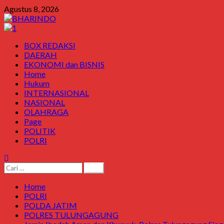
Skip
Agustus 8, 2026
to
content
Primary
BOX REDAKSI
Menu
DAERAH
EKONOMI dan BISNIS
Home
Hukum
INTERNASIONAL
NASIONAL
OLAHRAGA
Page
POLITIK
POLRI
Cari
untuk:
Home
POLRI
POLDA JATIM
POLRES TULUNGAGUNG