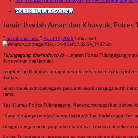
Jamin Ibadah Aman dan Khusyuk, Polres Tulungagung Siaga
POLRES TULUNGAGUNG
Jamin Ibadah Aman dan Khusyuk, Polres T
adminbharindo
April 12, 2026
1 min read
Tulungagung, bharindo.co.id
— Jajaran
Polres Tulungagung
melak
dan nyaman bagi jemaat.
Langkah ini dilakukan sebagai bentuk antisipasi terhadap poten
ibadah.
Selain melakukan penjagaan, personel kepolisian juga aktif m
sama.
Kasi Humas Polres Tulungagung,
Nanang
, menegaskan bahwa ke
“Kami berupaya memastikan setiap kegiatan ibadah dapat berlan
Dengan pengamanan yang dilakukan secara maksimal, seluruh ran
Polres Tulungagung juga mengajak masyarakat untuk terus bers