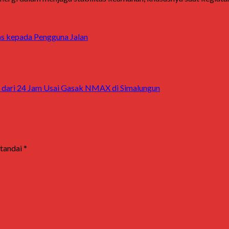
ntas kepada Pengguna Jalan
g dari 24 Jam Usai Gasak NMAX di Simalungun
itandai
*