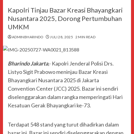
Kapolri Tinjau Bazar Kreasi Bhayangkari
Nusantara 2025, Dorong Pertumbuhan
UMKM
ADMINBHARINDO
JULI 28, 2025
2 MIN READ
Bharindo Jakarta
,- Kapolri Jenderal Polisi Drs.
Listyo Sigit Prabowo meninjau Bazar Kreasi
Bhayangkari Nusantara 2025 di Jakarta
Convention Center (JCC) 2025. Bazar ini sendiri
diselenggarakan dalam rangka memperingati Hari
Kesatuan Gerak Bhayangkari ke-73.
Terdapat 548 stand yang turut dihadirkan dalam
bazar ini. Bazar ini sendiri diselenggarakan dengan