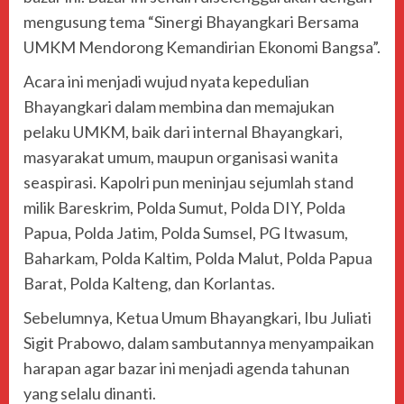
mengusung tema “Sinergi Bhayangkari Bersama
UMKM Mendorong Kemandirian Ekonomi Bangsa”.
Acara ini menjadi wujud nyata kepedulian
Bhayangkari dalam membina dan memajukan
pelaku UMKM, baik dari internal Bhayangkari,
masyarakat umum, maupun organisasi wanita
seaspirasi. Kapolri pun meninjau sejumlah stand
milik Bareskrim, Polda Sumut, Polda DIY, Polda
Papua, Polda Jatim, Polda Sumsel, PG Itwasum,
Baharkam, Polda Kaltim, Polda Malut, Polda Papua
Barat, Polda Kalteng, dan Korlantas.
Sebelumnya, Ketua Umum Bhayangkari, Ibu Juliati
Sigit Prabowo, dalam sambutannya menyampaikan
harapan agar bazar ini menjadi agenda tahunan
yang selalu dinanti.