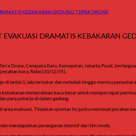
DRAMATIS KEBAKARAN GEDUNG TERRA DRONE
T EVAKUASI DRAMATIS KEBAKARAN GE
Terra Drone, Cempaka Baru, Kemayoran, Jakarta Pusat, berlangs
a pecahan kaca, Rabu (10/12/25).
e di lantai 1, lalu terbakar dan meledak hingga memicu penyebaran
am kebakaran memecahkan kaca besar untuk mempercepat pembua
an para pekerja di dalam gedung.
i area evakuasi. Tindakan spontan itu justru membuat pecahan kac
 dan mendapatkan penanganan intensif dari tim medis.
yata tingginya risiko keselamatan yang dihadapi aparat kepolisi