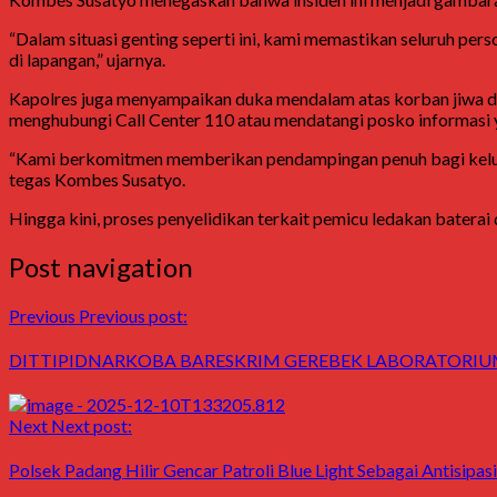
“Dalam situasi genting seperti ini, kami memastikan seluruh pe
di lapangan,” ujarnya.
Kapolres juga menyampaikan duka mendalam atas korban jiwa da
menghubungi Call Center 110 atau mendatangi posko informasi y
“Kami berkomitmen memberikan pendampingan penuh bagi keluar
tegas Kombes Susatyo.
Hingga kini, proses penyelidikan terkait pemicu ledakan baterai
Post navigation
Previous
Previous post:
DITTIPIDNARKOBA BARESKRIM GEREBEK LABORATORIU
Next
Next post:
Polsek Padang Hilir Gencar Patroli Blue Light Sebagai Antisip