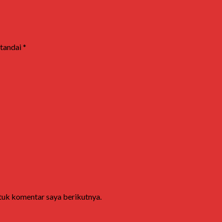
itandai
*
ntuk komentar saya berikutnya.