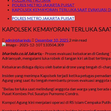
POLDA METRO JAYA
POLRES METRO JAKARTA PUISAT
KAPOLSEK KEMAYORAN TERLUKA SAAT EVAKUASI 
POLRES METRO JAKARTA PUISAT
KAPOLSEK KEMAYORAN TERLUKA SAA
adminbharindo
Desember 10, 2025
2 min read
bharindo.co.id Jakarta,-
Proses evakuasi kebakaran di Gedung 
Adriansyah, mengalami luka robek di tangan kiri akibat tertimp
Kebakaran diduga dipicu oleh baterai drone yang tengah di-charg
Insiden yang menimpa Kapolsek terjadi ketika petugas pemad
Agung yang saat itu tengah membantu proses evakuasi anggota d
“Beliau terluka saat melindungi anggota dan warga yang berada d
Pusat Kombes Pol. Susatyo Purnomo Condro.
Kompol Agung kini menjalani operasi di RS Islam Cempaka Putih
Kombes Susatyo menegaskan bahwa insiden ini menjadi gambaran n