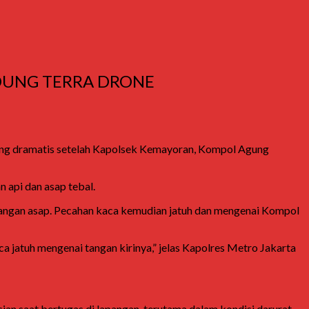
DUNG TERRA DRONE
ung dramatis setelah Kapolsek Kemayoran, Kompol Agung
 api dan asap tebal.
ngan asap. Pecahan kaca kemudian jatuh dan mengenai Kompol
a jatuh mengenai tangan kirinya,” jelas Kapolres Metro Jakarta
an saat bertugas di lapangan, terutama dalam kondisi darurat.