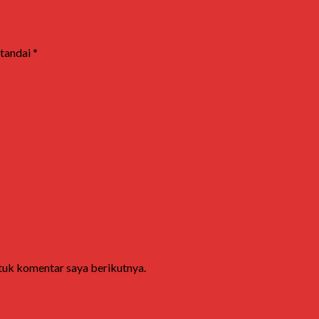
itandai
*
ntuk komentar saya berikutnya.