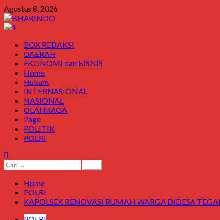
Skip
Agustus 8, 2026
to
content
Primary
BOX REDAKSI
Menu
DAERAH
EKONOMI dan BISNIS
Home
Hukum
INTERNASIONAL
NASIONAL
OLAHRAGA
Page
POLITIK
POLRI
Cari
untuk:
Home
POLRI
KAPOLSEK RENOVASI RUMAH WARGA DIDESA TEG
POLRI