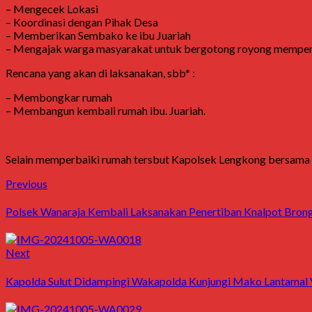
– Mengecek Lokasi
– Koordinasi dengan Pihak Desa
– Memberikan Sembako ke ibu Juariah
– Mengajak warga masyarakat untuk bergotong royong memper
Rencana yang akan di laksanakan, sbb* :
– Membongkar rumah
– Membangun kembali rumah ibu. Juariah.
Selain memperbaiki rumah tersbut Kapolsek Lengkong bersama A
Post
Previous
Previous
post:
navigation
Polsek Wanaraja Kembali Laksanakan Penertiban Knalpot Bron
Next
Next
post:
Kapolda Sulut Didampingi Wakapolda Kunjungi Mako Lantamal