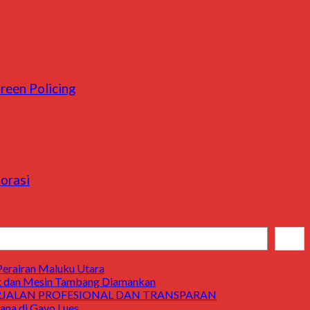
reen Policing
orasi
Cari
Perairan Maluku Utara
t dan Mesin Tambang Diamankan
ERJALAN PROFESIONAL DAN TRANSPARAN
a di Gayo Lues