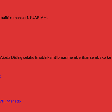
baiki rumah sdri. JUARIAH.
ipda Diding selaku Bhabinkamtibmas memberikan sembako ke ibu J
g
 VIII Manado