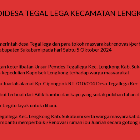
DIDESA TEGAL LEGA KECAMATAN LEN
merintah desa Tegal lega dan para tokoh masyarakat renovasi/per
abupaten Sukabumi pada hari Sabtu 5 Oktober 2024
kan keterlibatan Unsur Pemdes Tegallega Kec. Lengkong Kab. Su
n kepedulian Kapolsek Lengkong terhadap warga masyarakat.
ibu Juariah alamat Kp. Cipongpok RT. 010/004 Desa Tegallega Kec
ut terbuat dari Bilik bambu dan kayu yang sudah puluhan tahun d
k begitu layak untuk dihuni.
 Tegallega Kec. Lengkong Kab. Sukabumi serta warga masyarakat
mbantu memperbaiki/Renovasi rumah ibu Juariah secara gotong ro