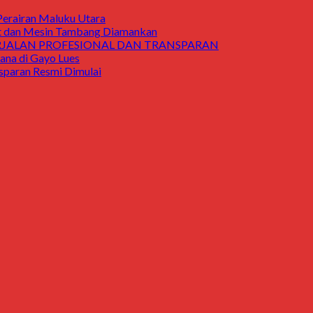
Perairan Maluku Utara
t dan Mesin Tambang Diamankan
ERJALAN PROFESIONAL DAN TRANSPARAN
a di Gayo Lues
aran Resmi Dimulai