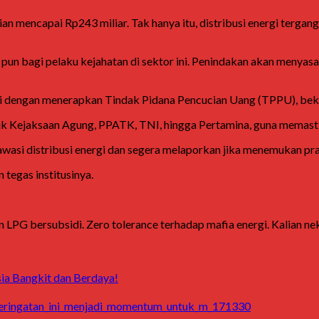
gian mencapai Rp243 miliar. Tak hanya itu, distribusi energi terg
pun bagi pelaku kejahatan di sektor ini. Penindakan akan menyasar
n ini dengan menerapkan Tindak Pidana Pencucian Uang (TPPU), be
suk Kejaksaan Agung, PPATK, TNI, hingga Pertamina, guna memast
ngawasi distribusi energi dan segera melaporkan jika menemukan p
egas institusinya.
G bersubsidi. Zero tolerance terhadap mafia energi. Kalian nek
ia Bangkit dan Berdaya!