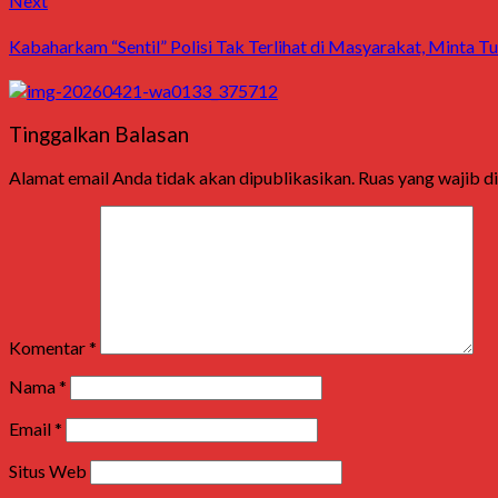
Next
post:
Kabaharkam “Sentil” Polisi Tak Terlihat di Masyarakat, Minta T
Tinggalkan Balasan
Alamat email Anda tidak akan dipublikasikan.
Ruas yang wajib d
Komentar
*
Nama
*
Email
*
Situs Web