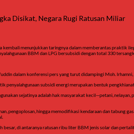
ka Disikat, Negara Rugi Ratusan Miliar
a kembali menunjukkan taringnya dalam memberantas praktik ilegal
enyalahgunaan BBM dan LPG bersubsidi dengan total 330 tersang
fuddin
dalam konferensi pers yang turut didampingi
Moh. Irhamni
 penyalahgunaan subsidi energi merupakan bentuk pengkhianatan
ahgunakan sejatinya adalah hak masyarakat kecil—petani, nelayan
unan, pengoplosan, hingga memodifikasi kendaraan dan tabung ga
l.
h besar, di antaranya ratusan ribu liter BBM jenis solar dan perta