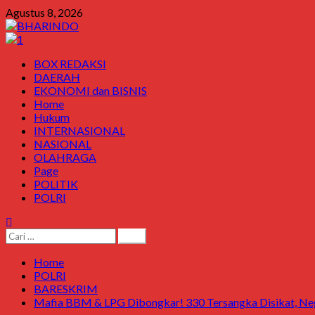
Skip
Agustus 8, 2026
to
content
Primary
BOX REDAKSI
Menu
DAERAH
EKONOMI dan BISNIS
Home
Hukum
INTERNASIONAL
NASIONAL
OLAHRAGA
Page
POLITIK
POLRI
Cari
untuk:
Home
POLRI
BARESKRIM
Mafia BBM & LPG Dibongkar! 330 Tersangka Disikat, Neg