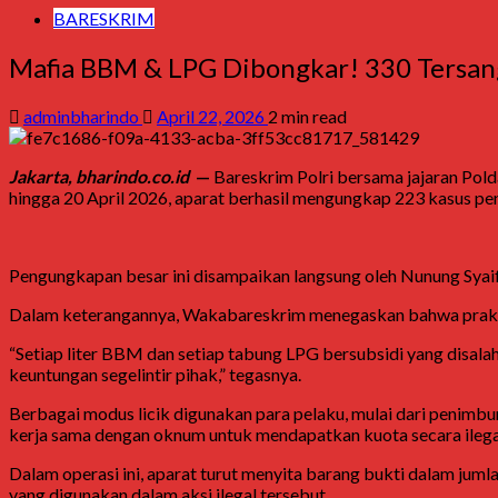
BARESKRIM
Mafia BBM & LPG Dibongkar! 330 Tersang
adminbharindo
April 22, 2026
2 min read
Jakarta, bharindo.co.id
—
Bareskrim Polri bersama jajaran Pold
hingga 20 April 2026, aparat berhasil mengungkap 223 kasus p
Pengungkapan besar ini disampaikan langsung oleh
Nunung Syai
Dalam keterangannya, Wakabareskrim menegaskan bahwa praktik
“Setiap liter BBM dan setiap tabung LPG bersubsidi yang disal
keuntungan segelintir pihak,” tegasnya.
Berbagai modus licik digunakan para pelaku, mulai dari penimb
kerja sama dengan oknum untuk mendapatkan kuota secara ilega
Dalam operasi ini, aparat turut menyita barang bukti dalam jumla
yang digunakan dalam aksi ilegal tersebut.