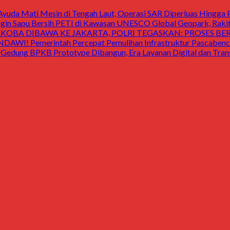
uda Mati Mesin di Tengah Laut, Operasi SAR Diperluas Hingga 
 Sapu Bersih PETI di Kawasan UNESCO Global Geopark, Raki
OBA DIBAWA KE JAKARTA, POLRI TEGASKAN: PROSES B
Pemerintah Percepat Pemulihan Infrastruktur Pascabencan
 BPKB Prototype Dibangun, Era Layanan Digital dan Transp