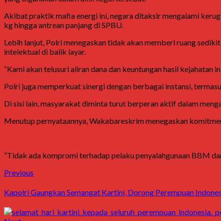
Akibat praktik mafia energi ini, negara ditaksir mengalami keru
kg hingga antrean panjang di SPBU.
Lebih lanjut, Polri menegaskan tidak akan memberi ruang sedikit 
intelektual di balik layar.
“Kami akan telusuri aliran dana dan keuntungan hasil kejahata
Polri juga memperkuat sinergi dengan berbagai instansi, terma
Di sisi lain, masyarakat diminta turut berperan aktif dalam me
Menutup pernyataannya, Wakabareskrim menegaskan komitmen t
“Tidak ada kompromi terhadap pelaku penyalahgunaan BBM dan LP
Post
Previous
Previous
post:
navigation
Kapolri Gaungkan Semangat Kartini, Dorong Perempuan Indones
Next