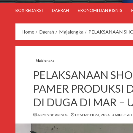
BOX REDAKSI
DAERAH
EKONOMI DAN BISNIS
Home
Daerah
Majalengka
PELAKSANAAN SHO
Majalengka
PELAKSANAAN SH
PAMER PRODUKSI 
DI DUGA DI MAR – 
ADMINBHARINDO
DESEMBER 23, 2024
3 MIN READ