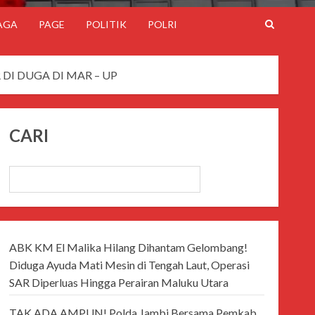
AGA
PAGE
POLITIK
POLRI
I DUGA DI MAR – UP
CARI
CARI
ABK KM El Malika Hilang Dihantam Gelombang!
Diduga Ayuda Mati Mesin di Tengah Laut, Operasi
SAR Diperluas Hingga Perairan Maluku Utara
TAK ADA AMPUN! Polda Jambi Bersama Pemkab