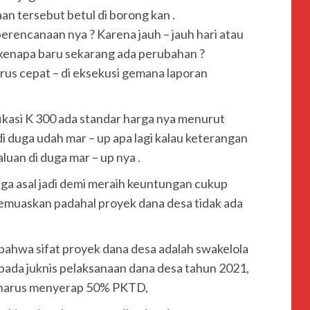
 tersebut betul di borong kan .
erencanaan nya ? Karena jauh – jauh hari atau
 kenapa baru sekarang ada perubahan ?
rus cepat – di eksekusi gemana laporan
fikasi K 300 ada standar harga nya menurut
di duga udah mar – up apa lagi kalau keterangan
uan di duga mar – up nya .
uga asal jadi demi meraih keuntungan cukup
emuaskan padahal proyek dana desa tidak ada
bahwa sifat proyek dana desa adalah swakelola
h pada juknis pelaksanaan dana desa tahun 2021,
 harus menyerap 50% PKTD,