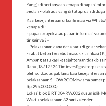
Yang jadi pertanyaan kenapa di papan imform
Seolah – olah ada yang di tutupi dan di duga
Kasi kesejahteraan di konfirmasi via Whats
kenapa di :
– papan proyek atau papan informasi volum
tingginya ? –
– Pelaksanaan dana desa baru di gelar sekar
– rabat beton tersebut masuk klasifikasi ( K 
Ambang atau kasi kesejahteraan tidak bis
Rabu ,18 /12 / 24 Tim investigasi terpaksa 
oleh sdr.kadus gak lama kasi kesejahteraan 
pelaksanaan SHOWROOM/wisma pamer pro
Rp.295.000.000,-
Lokasi blok B RT 004 RW.002 dusun iplik Mu
Waktu pelaksanaan 32 hari kalender.