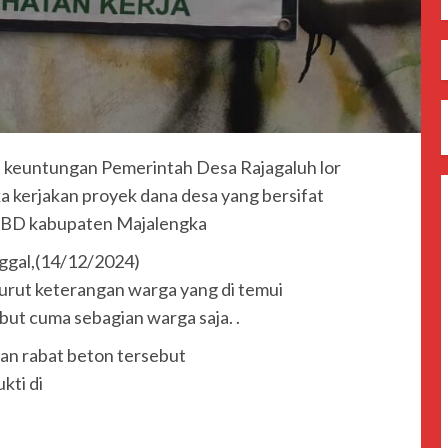
aup keuntungan Pemerintah Desa Rajagaluh lor
 kerjakan proyek dana desa yang bersifat
ai SBD kabupaten Majalengka
nggal,(14/12/2024)
nurut keterangan warga yang di temui
ut cuma sebagian warga saja. .
nan rabat beton tersebut
kti di