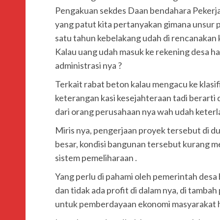
Pengakuan sekdes Daan bendahara Pekerjaan
yang patut kita pertanyakan gimana unsur p
satu tahun kebelakang udah di rencanakan
Kalau uang udah masuk ke rekening desa ha
administrasi nya ?
Terkait rabat beton kalau mengacu ke klasi
keterangan kasi kesejahteraan tadi berarti 
dari orang perusahaan nya wah udah keterlal
Miris nya, pengerjaan proyek tersebut di d
besar, kondisi bangunan tersebut kurang m
sistem pemeliharaan .
Yang perlu di pahami oleh pemerintah desa 
dan tidak ada profit di dalam nya, di tamba
untuk pemberdayaan ekonomi masyarakat