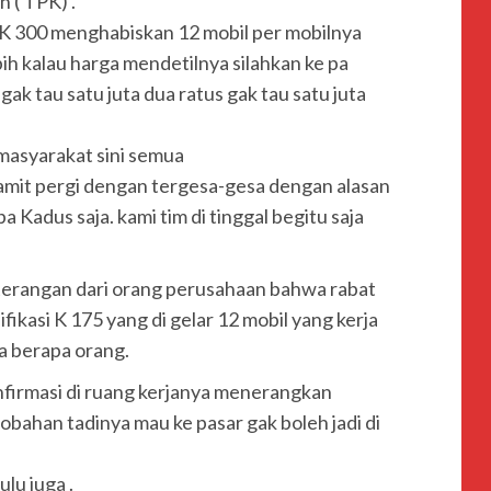
 ( TPK) .
 K 300 menghabiskan 12 mobil per mobilnya
bih kalau harga mendetilnya silahkan ke pa
gak tau satu juta dua ratus gak tau satu juta
masyarakat sini semua
 pamit pergi dengan tergesa-gesa dengan alasan
a Kadus saja. kami tim di tinggal begitu saja
terangan dari orang perusahaan bahwa rabat
fikasi K 175 yang di gelar 12 mobil yang kerja
a berapa orang.
nfirmasi di ruang kerjanya menerangkan
bahan tadinya mau ke pasar gak boleh jadi di
lu juga .