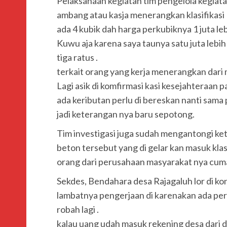
Pelaksanaan kegiatan tim pengelola kegiatan
ambang atau kasja menerangkan klasifikasi
ada 4 kubik dah harga perkubiknya 1 juta le
Kuwu aja karena saya taunya satu juta lebih 
tiga ratus .
terkait orang yang kerja menerangkan dari 
Lagi asik di komfirmasi kasi kesejahteraan
ada keributan perlu di bereskan nanti sama p
jadi keterangan nya baru sepotong.
Tim investigasi juga sudah mengantongi ke
beton tersebut yang di gelar kan masuk klasi
orang dari perusahaan masyarakat nya cum
Sekdes, Bendahara desa Rajagaluh lor di ko
lambatnya pengerjaan di karenakan ada pero
robah lagi .
kalau uang udah masuk rekening desa dari du