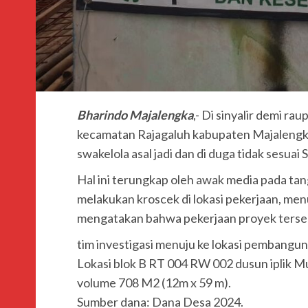
Bharindo Majalengka
,- Di sinyalir demi r
kecamatan Rajagaluh kabupaten Majalengka
swakelola asal jadi dan di duga tidak sesu
Hal ini terungkap oleh awak media pada ta
melakukan kroscek di lokasi pekerjaan, me
mengatakan bahwa pekerjaan proyek terseb
tim investigasi menuju ke lokasi pembangu
Lokasi blok B RT 004 RW 002 dusun iplik Mu
volume 708 M2 (12m x 59 m).
Sumber dana: Dana Desa 2024.