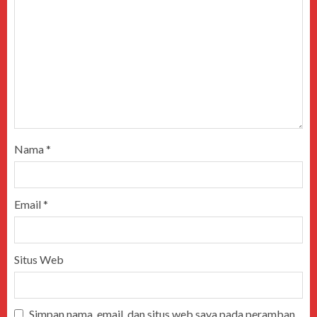
Nama
*
Email
*
Situs Web
Simpan nama, email, dan situs web saya pada peramban