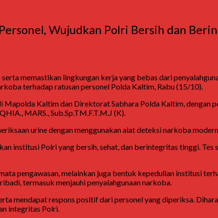
Personel, Wujudkan Polri Bersih dan Berin
 serta memastikan lingkungan kerja yang bebas dari penyalahgu
koba terhadap ratusan personel Polda Kaltim, Rabu (15/10).
n di Mapolda Kaltim dan Direktorat Sabhara Polda Kaltim, denga
 QHIA., MARS., Sub.Sp.TM.F.T.M.J (K).
meriksaan urine dengan menggunakan alat deteksi narkoba modern 
institusi Polri yang bersih, sehat, dan berintegritas tinggi. Tes 
mata pengawasan, melainkan juga bentuk kepedulian institusi te
 pribadi, termasuk menjauhi penyalahgunaan narkoba.
serta mendapat respons positif dari personel yang diperiksa. Diha
 integritas Polri.