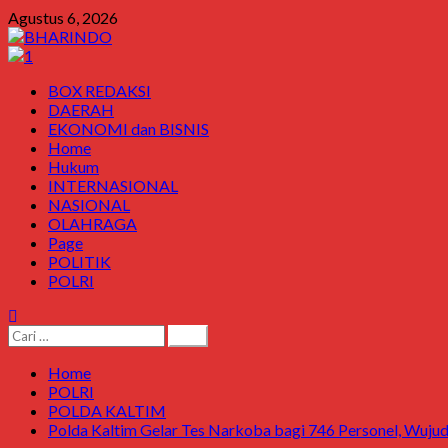
Skip
Agustus 6, 2026
to
content
Primary
BOX REDAKSI
Menu
DAERAH
EKONOMI dan BISNIS
Home
Hukum
INTERNASIONAL
NASIONAL
OLAHRAGA
Page
POLITIK
POLRI
Cari
untuk:
Home
POLRI
POLDA KALTIM
Polda Kaltim Gelar Tes Narkoba bagi 746 Personel, Wujudk