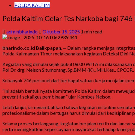
POLDA KALTIM
Polda Kaltim Gelar Tes Narkoba bagi 746 
adminbharindo
Oktober 15, 2025
1 min read
bharindo.co.id Balikpapan,
— Dalam rangka menjaga integritas
Polda Kalimantan Timur melaksanakan kegiatan Deteksi Dini Nar
Kegiatan yang dimulai sejak pukul 08.00 WITA ini dilaksanaka
Pol Dr. drg. Nelson Situmorang, Sp.BMM (K)., MH.Kes., CPCCP.,
Sebanyak 746 personel dari berbagai satuan kerja menjalani pe
“Ini adalah bentuk nyata komitmen Polda Kaltim dalam mewujudkan 
preventif sekaligus pembinaan,” ujar Kombes Nelson.
Lebih lanjut, ia menambahkan bahwa kegiatan ini bukan semata-
profesionalisme dalam bertugas harus dimulai dari kedisiplinan
Selama proses berlangsung, kegiatan berjalan tertib dan lancar 
serta meningkatkan kepercayaan masyarakat terhadap kinerja dan