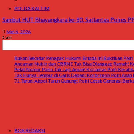
POLDA KALTIM
Sambut HUT Bhayangkara ke-80, Satlantas Polres PP
Mei 6, 2026
Cari
Bukan Sekadar Penegak Hukum! Bripda Ini Buktikan Polri 
Ancaman Nuklir dan CBRNE Tak Bisa Dianggap Remeh! Ko
Pelat Nomor Palsu Tak Lagi Aman! Korlantas Polri Kerahka
Tak Hanya Tempur di Garis Depan! Korbrimob Polri Asah
71 Taruni Akpol Turun Gunung! Polri Cetak Generasi Berk
BOX REDAKSI