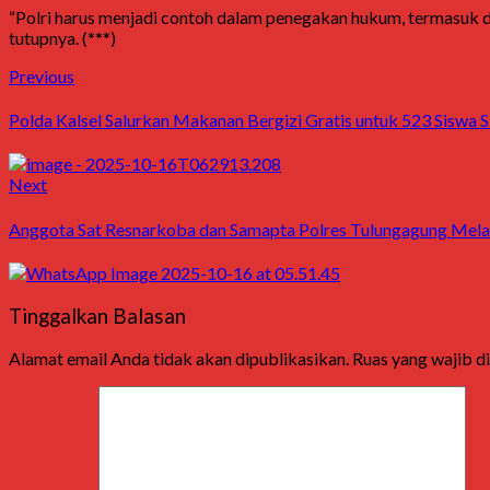
“Polri harus menjadi contoh dalam penegakan hukum, termasuk da
tutupnya. (***)
Post
Previous
Previous
post:
navigation
Polda Kalsel Salurkan Makanan Bergizi Gratis untuk 523 Siswa 
Next
Next
post:
Anggota Sat Resnarkoba dan Samapta Polres Tulungagung Mela
Tinggalkan Balasan
Alamat email Anda tidak akan dipublikasikan.
Ruas yang wajib d