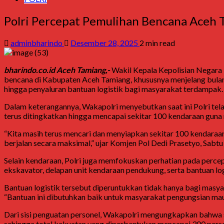
Polri Percepat Pemulihan Bencana Aceh
adminbharindo
Desember 28, 2025
2 min read
bharindo.co.id Aceh Tamiang,-
Wakil Kepala Kepolisian Negara
bencana di Kabupaten Aceh Tamiang, khususnya menjelang bulan s
hingga penyaluran bantuan logistik bagi masyarakat terdampak.
Dalam keterangannya, Wakapolri menyebutkan saat ini Polri tel
terus ditingkatkan hingga mencapai sekitar 100 kendaraan guna 
“Kita masih terus mencari dan menyiapkan sekitar 100 kendara
berjalan secara maksimal,” ujar Komjen Pol Dedi Prasetyo, Sabtu
Selain kendaraan, Polri juga memfokuskan perhatian pada percep
ekskavator, delapan unit kendaraan pendukung, serta bantuan 
Bantuan logistik tersebut diperuntukkan tidak hanya bagi masy
“Bantuan ini dibutuhkan baik untuk masyarakat pengungsian mau
Dari sisi penguatan personel, Wakapolri mengungkapkan bahwa s
sehingga total kekuatan yang diperbantukan mencapai 300 perso