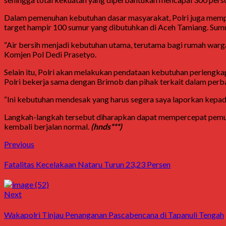
Dalam pemenuhan kebutuhan dasar masyarakat, Polri juga mempri
target hampir 100 sumur yang dibutuhkan di Aceh Tamiang. Sumur
“Air bersih menjadi kebutuhan utama, terutama bagi rumah warga,
Komjen Pol Dedi Prasetyo.
Selain itu, Polri akan melakukan pendataan kebutuhan perlengkap
Polri bekerja sama dengan Brimob dan pihak terkait dalam per
“Ini kebutuhan mendesak yang harus segera saya laporkan kepad
Langkah-langkah tersebut diharapkan dapat mempercepat pemulih
kembali berjalan normal.
(hnds***)
Post
Previous
Previous
post:
navigation
Fatalitas Kecelakaan Nataru Turun 23,23 Persen
Next
Next
post:
Wakapolri Tinjau Penanganan Pascabencana di Tapanuli Tengah