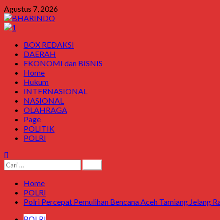
Skip
Agustus 7, 2026
to
content
Primary
BOX REDAKSI
Menu
DAERAH
EKONOMI dan BISNIS
Home
Hukum
INTERNASIONAL
NASIONAL
OLAHRAGA
Page
POLITIK
POLRI
Cari
untuk:
Home
POLRI
Polri Percepat Pemulihan Bencana Aceh Tamiang Jelang 
POLRI