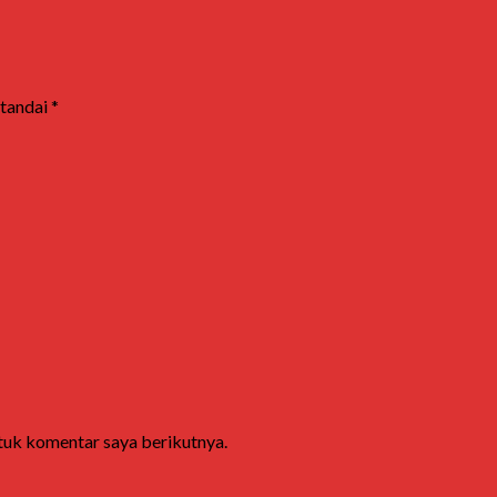
itandai
*
ntuk komentar saya berikutnya.