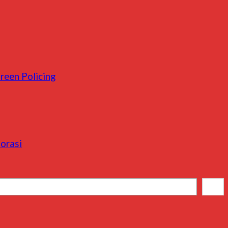
reen Policing
orasi
Cari