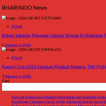
BHARINDO News
POLRI
Bukan Sekadar Penegak Hukum! Bripda Ini Buktikan P
Agustus 6, 2026
POLRI
Kapolri Cup 2026 Satukan Pejabat Negara, TNI-Polri
Agustus 3, 2026
Cari
Perkuat Kolaborasi Hadapi Kekeringan dan Karhutla, Pol
Komitmen Ciptakan Garut Tertib, Satlantas Polres Garut Ru
Polres Garut Berhasil Ungkap Peredaran Minuman Beralkoh