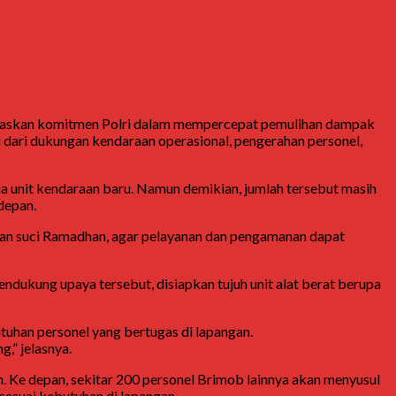
egaskan komitmen Polri dalam mempercepat pemulihan dampak
 dari dukungan kendaraan operasional, pengerahan personel,
a unit kendaraan baru. Namun demikian, jumlah tersebut masih
depan.
lan suci Ramadhan, agar pelayanan dan pengamanan dapat
dukung upaya tersebut, disiapkan tujuh unit alat berat berupa
tuhan personel yang bertugas di lapangan.
,” jelasnya.
. Ke depan, sekitar 200 personel Brimob lainnya akan menyusul
sesuai kebutuhan di lapangan.