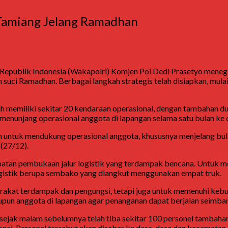
 Tamiang Jelang Ramadhan
 Republik Indonesia (Wakapolri) Komjen Pol Dedi Prasetyo men
uci Ramadhan. Berbagai langkah strategis telah disiapkan, mulai
ah memiliki sekitar 20 kendaraan operasional, dengan tambahan du
menunjang operasional anggota di lapangan selama satu bulan ke 
an untuk mendukung operasional anggota, khususnya menjelang bu
 (27/12).
atan pembukaan jalur logistik yang terdampak bencana. Untuk men
logistik berupa sembako yang diangkut menggunakan empat truk.
arakat terdampak dan pengungsi, tetapi juga untuk memenuhi kebu
pun anggota di lapangan agar penanganan dapat berjalan seimbang
ejak malam sebelumnya telah tiba sekitar 100 personel tambahan
nel. Personel tersebut akan disebar ke desa-desa dan kecamatan 