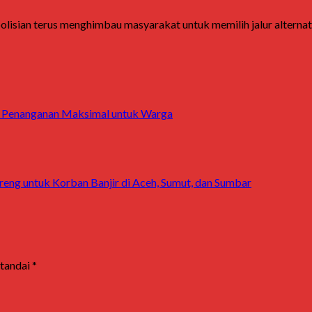
olisian terus menghimbau masyarakat untuk memilih jalur alternati
an Penanganan Maksimal untuk Warga
reng untuk Korban Banjir di Aceh, Sumut, dan Sumbar
itandai
*