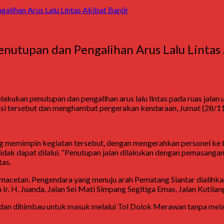
alihan Arus Lalu Lintas Akibat Banjir
enutupan dan Pengalihan Arus Lalu Lintas 
elakukan penutupan dan pengalihan arus lalu lintas pada ruas jalan
asi tersebut dan menghambat pergerakan kendaraan, Jumat (28/1
g memimpin kegiatan tersebut, dengan mengerahkan personel ke ti
tidak dapat dilalui. “Penutupan jalan dilakukan dengan pemasang
tas.
emacetan. Pengendara yang menuju arah Pematang Siantar dialihkan
lan Ir. H. Juanda, Jalan Sei Mati Simpang Segitiga Emas, Jalan Kut
an dihimbau untuk masuk melalui Tol Dolok Merawan tanpa melalui