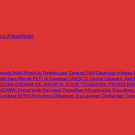
aru Kepolisian
uda Mati Mesin di Tengah Laut, Operasi SAR Diperluas Hingga 
 Sapu Bersih PETI di Kawasan UNESCO Global Geopark, Raki
OBA DIBAWA KE JAKARTA, POLRI TEGASKAN: PROSES B
Pemerintah Percepat Pemulihan Infrastruktur Pascabencan
 BPKB Prototype Dibangun, Era Layanan Digital dan Transp