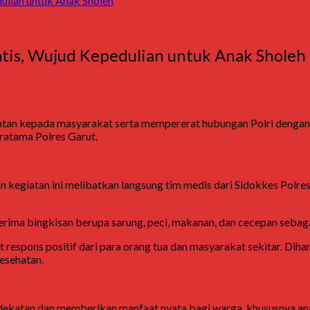
ulian untuk Anak Sholeh
atis, Wujud Kepedulian untuk Anak Sholeh
tan kepada masyarakat serta mempererat hubungan Polri dengan 
Pratama Polres Garut.
 kegiatan ini melibatkan langsung tim medis dari Sidokkes Polre
erima bingkisan berupa sarung, peci, makanan, dan cecepan sebagai
 respons positif dari para orang tua dan masyarakat sekitar. Diha
esehatan.
ekatan dan memberikan manfaat nyata bagi warga, khususnya anak-