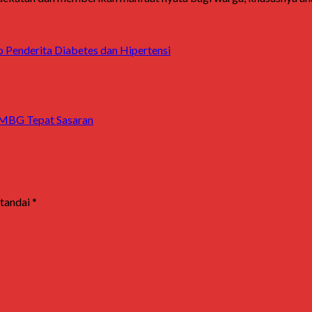
p Penderita Diabetes dan Hipertensi
 MBG Tepat Sasaran
itandai
*