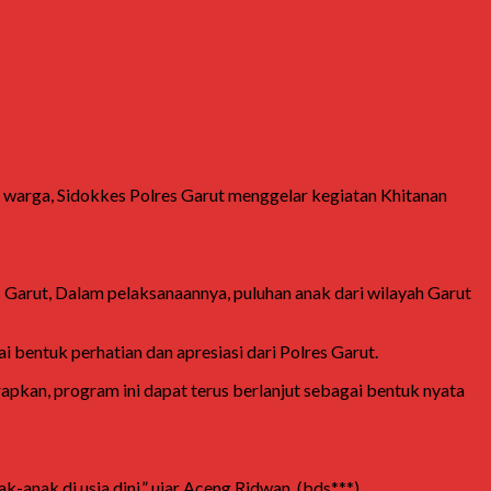
warga, Sidokkes Polres Garut menggelar kegiatan Khitanan
s Garut, Dalam pelaksanaannya, puluhan anak dari wilayah Garut
 bentuk perhatian dan apresiasi dari Polres Garut.
rapkan, program ini dapat terus berlanjut sebagai bentuk nyata
anak di usia dini,” ujar Aceng Ridwan. (bds***)