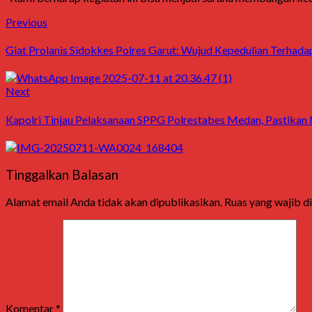
Post
Previous
Previous
post:
navigation
Giat Prolanis Sidokkes Polres Garut: Wujud Kepedulian Terhada
Next
Next
post:
Kapolri Tinjau Pelaksanaan SPPG Polrestabes Medan, Pastikan
Tinggalkan Balasan
Alamat email Anda tidak akan dipublikasikan.
Ruas yang wajib d
Komentar
*