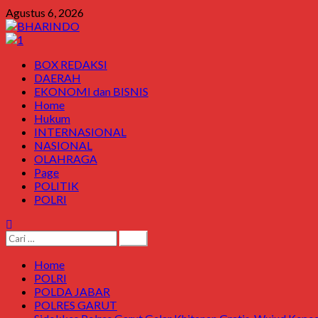
Skip
Agustus 6, 2026
to
content
Primary
BOX REDAKSI
Menu
DAERAH
EKONOMI dan BISNIS
Home
Hukum
INTERNASIONAL
NASIONAL
OLAHRAGA
Page
POLITIK
POLRI
Cari
untuk:
Home
POLRI
POLDA JABAR
POLRES GARUT