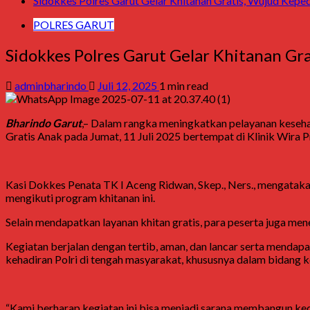
Sidokkes Polres Garut Gelar Khitanan Gratis, Wujud Keped
POLRES GARUT
Sidokkes Polres Garut Gelar Khitanan Gr
adminbharindo
Juli 12, 2025
1 min read
Bharindo Garut
,– Dalam rangka meningkatkan pelayanan keseha
Gratis Anak pada Jumat, 11 Juli 2025 bertempat di Klinik Wira 
Kasi Dokkes Penata TK I Aceng Ridwan, Skep., Ners., mengatakan
mengikuti program khitanan ini.
Selain mendapatkan layanan khitan gratis, para peserta juga men
Kegiatan berjalan dengan tertib, aman, dan lancar serta mendapat
kehadiran Polri di tengah masyarakat, khususnya dalam bidang k
“Kami berharap kegiatan ini bisa menjadi sarana membangun ked