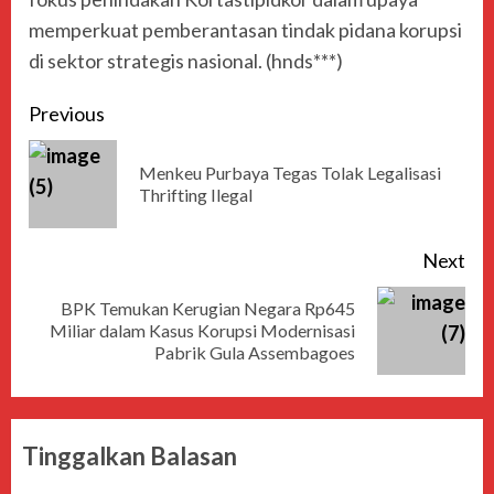
memperkuat pemberantasan tindak pidana korupsi
di sektor strategis nasional. (hnds***)
Post
Previous
navigation
Menkeu Purbaya Tegas Tolak Legalisasi
Pre
Thrifting Ilegal
pos
Next
BPK Temukan Kerugian Negara Rp645
Next
Miliar dalam Kasus Korupsi Modernisasi
Pabrik Gula Assembagoes
post:
Tinggalkan Balasan