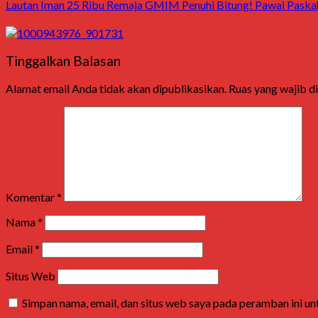
Lautan Iman 25 Ribu Remaja GMIM Penuhi Bitung! Pawai Paska
Tinggalkan Balasan
Alamat email Anda tidak akan dipublikasikan.
Ruas yang wajib d
Komentar
*
Nama
*
Email
*
Situs Web
Simpan nama, email, dan situs web saya pada peramban ini u