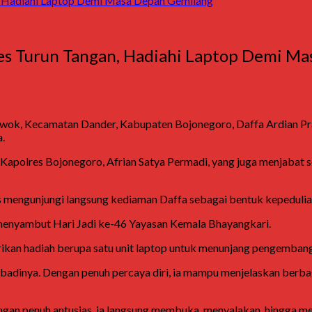
n, Hadiahi Laptop Demi Masa Depan Gemilang
lres Turun Tangan, Hadiahi Laptop Demi M
rowok, Kecamatan Dander, Kabupaten Bojonegoro,
Daffa Ardian P
.
i Kapolres Bojonegoro,
Afrian Satya Permadi
, yang juga menjabat
s mengunjungi langsung kediaman Daffa sebagai bentuk kepedulian
 menyambut Hari Jadi ke-46 Yayasan Kemala Bhayangkari.
an hadiah berupa satu unit laptop untuk menunjang pengembang
pribadinya. Dengan penuh percaya diri, ia mampu menjelaskan ber
ngan penuh antusias, ia langsung membuka, menyalakan, hingga me