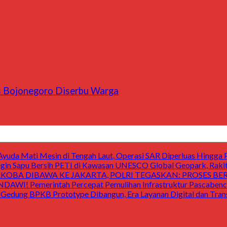
es Bojonegoro Diserbu Warga
uda Mati Mesin di Tengah Laut, Operasi SAR Diperluas Hingga 
 Sapu Bersih PETI di Kawasan UNESCO Global Geopark, Raki
OBA DIBAWA KE JAKARTA, POLRI TEGASKAN: PROSES B
Pemerintah Percepat Pemulihan Infrastruktur Pascabencan
 BPKB Prototype Dibangun, Era Layanan Digital dan Transp