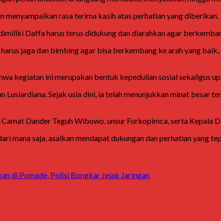
pun menyampaikan rasa terima kasih atas perhatian yang diberikan.
iliki Daffa harus terus didukung dan diarahkan agar berkembang
ta harus jaga dan bimbing agar bisa berkembang ke arah yang baik
a kegiatan ini merupakan bentuk kepedulian sosial sekaligus u
n Lusiardiana. Sejak usia dini, ia telah menunjukkan minat besa
ya Camat Dander
Teguh Wibowo
, unsur Forkopimca, serta Kepala
r dari mana saja, asalkan mendapat dukungan dan perhatian yang te
 di Pomade, Polisi Bongkar Jejak Jaringan