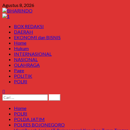
Skip
Agustus 8, 2026
to
content
Primary
BOX REDAKSI
Menu
DAERAH
EKONOMI dan BISNIS
Home
Hukum
INTERNASIONAL
NASIONAL
OLAHRAGA
Page
POLITIK
POLRI
Cari
untuk:
Home
POLRI
POLDA JATIM
POLRES BOJONEGORO