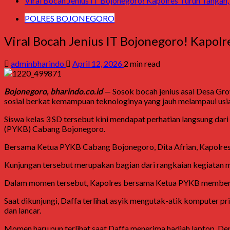
Viral Bocah Jenius IT Bojonegoro! Kapolres Turun Tanga
POLRES BOJONEGORO
Viral Bocah Jenius IT Bojonegoro! Kapo
adminbharindo
April 12, 2026
2 min read
Bojonegoro, bharindo.co.id
— Sosok bocah jenius asal Desa G
sosial berkat kemampuan teknologinya yang jauh melampaui usia
Siswa kelas 3 SD tersebut kini mendapat perhatian langsung dar
(PYKB) Cabang Bojonegoro.
Bersama Ketua PYKB Cabang Bojonegoro,
Dita Afrian
, Kapolre
Kunjungan tersebut merupakan bagian dari rangkaian kegiatan
Dalam momen tersebut, Kapolres bersama Ketua PYKB memberik
Saat dikunjungi, Daffa terlihat asyik mengutak-atik komputer 
dan lancar.
Momen haru pun terlihat saat Daffa menerima hadiah laptop. De