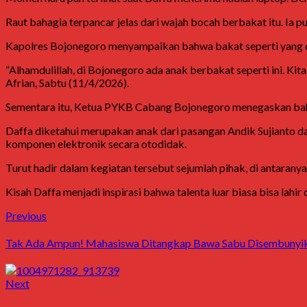
Raut bahagia terpancar jelas dari wajah bocah berbakat itu. Ia 
Kapolres Bojonegoro menyampaikan bahwa bakat seperti yang dim
“Alhamdulillah, di Bojonegoro ada anak berbakat seperti ini. Ki
Afrian, Sabtu (11/4/2026).
Sementara itu, Ketua PYKB Cabang Bojonegoro menegaskan bahw
Daffa diketahui merupakan anak dari pasangan Andik Sujianto da
komponen elektronik secara otodidak.
Turut hadir dalam kegiatan tersebut sejumlah pihak, di antaran
Kisah Daffa menjadi inspirasi bahwa talenta luar biasa bisa lahi
Post
Previous
Previous
post:
navigation
Tak Ada Ampun! Mahasiswa Ditangkap Bawa Sabu Disembunyikan
Next
Next
post: