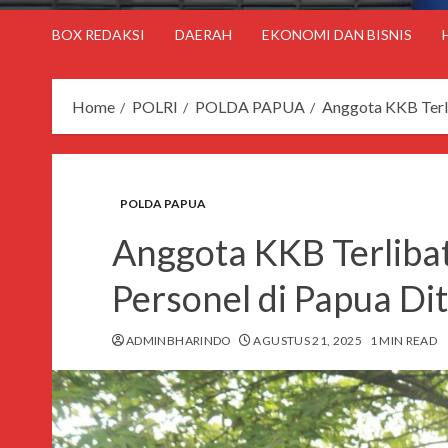
BOX REDAKSI
DAERAH
EKONOMI DAN BISNIS
Home
POLRI
POLDA PAPUA
Anggota KKB Terl
POLDA PAPUA
Anggota KKB Terlib
Personel di Papua Di
ADMINBHARINDO
AGUSTUS 21, 2025
1 MIN READ