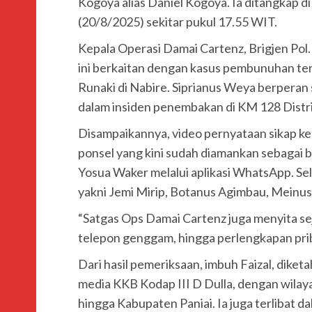
Kogoya alias Daniel Kogoya. Ia ditangkap d
(20/8/2025) sekitar pukul 17.55 WIT.
Kepala Operasi Damai Cartenz, Brigjen Pol
ini berkaitan dengan kasus pembunuhan ter
Runaki di Nabire. Siprianus Weya berpera
dalam insiden penembakan di KM 128 Distri
Disampaikannya, video pernyataan sikap 
ponsel yang kini sudah diamankan sebagai b
Yosua Waker melalui aplikasi WhatsApp. Sela
yakni Jemi Mirip, Botanus Agimbau, Meinus
“Satgas Ops Damai Cartenz juga menyita sej
telepon genggam, hingga perlengkapan pribad
Dari hasil pemeriksaan, imbuh Faizal, dike
media KKB Kodap III D Dulla, dengan wilay
hingga Kabupaten Paniai. Ia juga terlibat