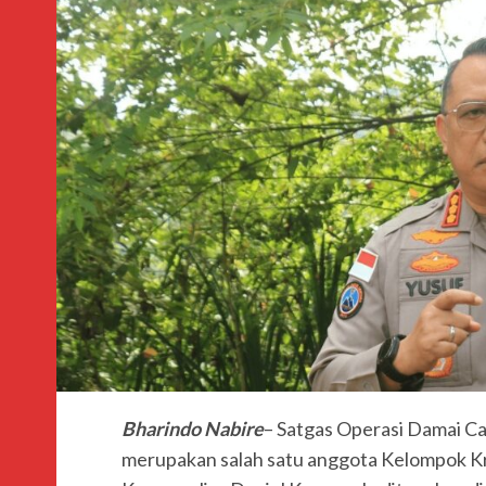
Bharindo Nabire
– Satgas Operasi Damai C
merupakan salah satu anggota Kelompok Kr