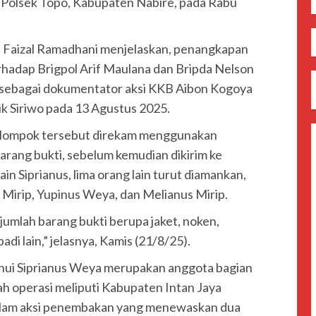
i Polsek Topo, Kabupaten Nabire, pada Rabu
. Faizal Ramadhani menjelaskan, penangkapan
hadap Brigpol Arif Maulana dan Bripda Nelson
n sebagai dokumentator aksi KKB Aibon Kogoya
k Siriwo pada 13 Agustus 2025.
kelompok tersebut direkam menggunakan
arang bukti, sebelum kemudian dikirim ke
in Siprianus, lima orang lain turut diamankan,
 Mirip, Yupinus Weya, dan Melianus Mirip.
umlah barang bukti berupa jaket, noken,
i lain,” jelasnya, Kamis (21/8/25).
tahui Siprianus Weya merupakan anggota bagian
ah operasi meliputi Kabupaten Intan Jaya
 dalam aksi penembakan yang menewaskan dua