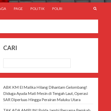
AGA
PAGE
POLITIK
POLRI
CARI
CARI
ABK KM El Malika Hilang Dihantam Gelombang!
Diduga Ayuda Mati Mesin di Tengah Laut, Operasi
SAR Diperluas Hingga Perairan Maluku Utara
TAK ADA AMPUN! Polda Jambi Bersama Pemkab