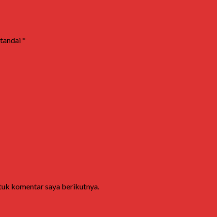
itandai
*
ntuk komentar saya berikutnya.