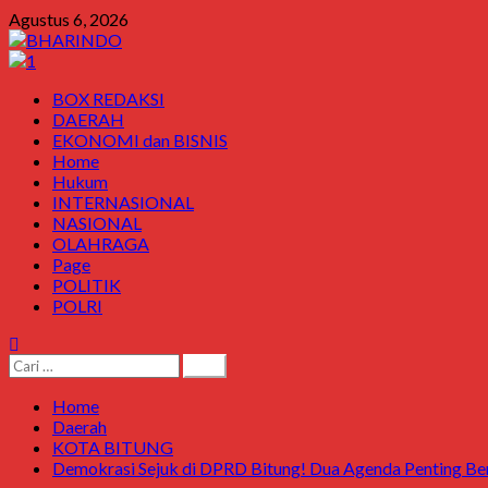
Skip
Agustus 6, 2026
to
content
Primary
BOX REDAKSI
Menu
DAERAH
EKONOMI dan BISNIS
Home
Hukum
INTERNASIONAL
NASIONAL
OLAHRAGA
Page
POLITIK
POLRI
Cari
untuk:
Home
Daerah
KOTA BITUNG
Demokrasi Sejuk di DPRD Bitung! Dua Agenda Penting Ber