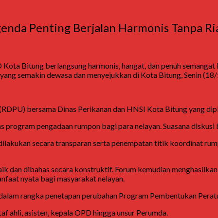
enda Penting Berjalan Harmonis Tanpa Ri
 Kota Bitung
berlangsung harmonis, hangat, dan penuh semangat
 yang semakin dewasa dan menyejukkan di Kota Bitung, Senin (18/
(RDPU) bersama Dinas Perikanan dan HNSI Kota Bitung yang di
 program pengadaan rumpon bagi para nelayan. Suasana diskusi b
akukan secara transparan serta penempatan titik koordinat rump
aik dan dibahas secara konstruktif. Forum kemudian menghasilka
faat nyata bagi masyarakat nelayan.
2 dalam rangka penetapan perubahan Program Pembentukan Perat
taf ahli, asisten, kepala OPD hingga unsur Perumda.