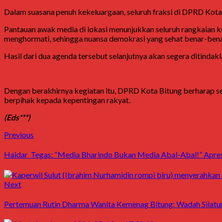
Dalam suasana penuh kekeluargaan, seluruh fraksi di DPRD Kot
Pantauan awak media di lokasi menunjukkan seluruh rangkaian k
menghormati, sehingga nuansa demokrasi yang sehat benar-bena
Hasil dari dua agenda tersebut selanjutnya akan segera ditinda
Dengan berakhirnya kegiatan itu, DPRD Kota Bitung berharap se
berpihak kepada kepentingan rakyat.
(Eds***)
Post
Previous
Previous
post:
navigation
Haidar Tegas: “Media Bharindo Bukan Media Abal-Abal!” Apresi
Next
Next
post:
Pertemuan Rutin Dharma Wanita Kemenag Bitung: Wadah Silatu