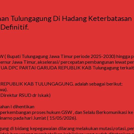
an Tulungagung Di Hadang Keterbatasan 
efinitif.
( Bupati Tulungagung Jawa Timur periode 2025-2030) hingga pe
bernur Jawa Timur, akselerasi/ percepatan pembangunan lewat pe
s KETUA DPC PARTAI GARUDA REPUBLIK KAB Tulungagung terkait p
UDA REPUBLIK KAB TULUNGAGUNG. adalah sebagai berikut:
wa).
n Direktur RSUD dr Iskak)
han I dihentikan
u perkembangan proses hukum GSW , dan Selalu Berkomunikasi ke 
narno pada hari Jum’at ( 15/05/2026).
gung di bidang kepegawaian dilarang melakukan mutasi,rotasi,
tu tidak berwenang membatalkan kebijakan yang sudah ditetapkan o