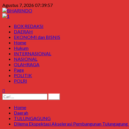
Skip
Agustus 7, 2026
07:39:57
to
content
Primary
BOX REDAKSI
Menu
DAERAH
EKONOMI dan BISNIS
Home
Hukum
INTERNASIONAL
NASIONAL
OLAHRAGA
Page
POLITIK
POLRI
Cari
untuk:
Home
Daerah
TULUNGAGUNG
Dilema Ekspektasi Akselerasi Pembangunan Tulungagung Di