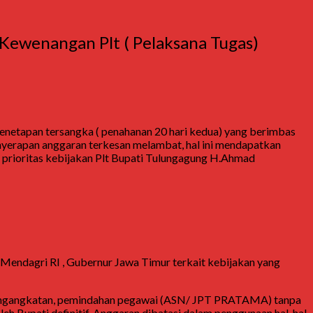
Kewenangan Plt ( Pelaksana Tugas)
netapan tersangka ( penahanan 20 hari kedua) yang berimbas
nyerapan anggaran terkesan melambat, hal ini mendapatkan
rioritas kebijakan Plt Bupati Tulungagung H.Ahmad
Mendagri RI , Gubernur Jawa Timur terkait kebijakan yang
 pengangkatan, pemindahan pegawai (ASN/ JPT PRATAMA) tanpa
leh Bupati definitif, Anggaran dibatasi dalam penggunaan hal-hal