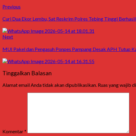
Post
Previous
Previous
post:
navigation
Curi Dua Ekor Lembu, Sat Reskrim Polres Tebing Tinggi Berhasi
Next
Next
post:
MUI Pakel dan Pengasuh Ponpes Pampang Desak APH Tutup Kafe
Tinggalkan Balasan
Alamat email Anda tidak akan dipublikasikan.
Ruas yang wajib d
Komentar
*