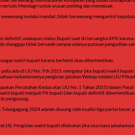
zin tertulis Mendagri untuk urusan penting dan mendesak.
wewenang melalui mandat ,tidak berwenang mengambil keputusan 
ati definitif, walaupun status Bupati saat iki tersangka KPK kare
jib dianggap tidak bersalah sampai adanya putusan pengadilan ya
ongan wakil bupati karena berhenti atau diberhentikan.
 yaitu ada di UU No. 9 th 2015. mengatur jika bupati/wakil bupati 
bahwa mekanismenya pengisian jabatan Wabup melalui UU Pilkad
rupakan Perubahan Kedua atas UU No. 1 Tahun 2015) dalam Pasal
wakil bupati menjadi Plt bupati (dan bupati definitif diberhentik
tik pengusung.
lungagung 2024 adalah diusung oleh koalisi tiga partai besar, ya
 (4): Pengisian wakil bupati dilakukan jika sisa masa jabatannya 