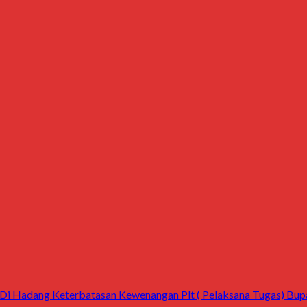
 Hadang Keterbatasan Kewenangan Plt ( Pelaksana Tugas) Bupati