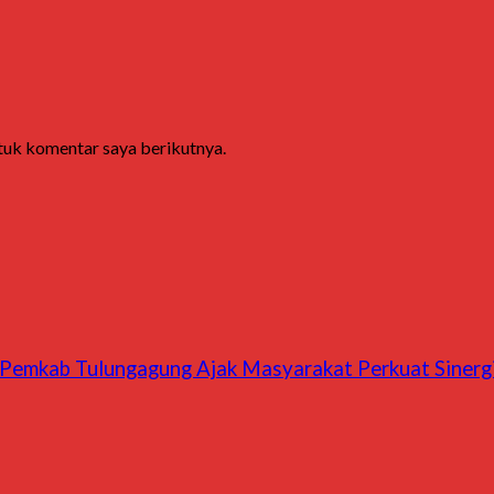
ntuk komentar saya berikutnya.
l, Pemkab Tulungagung Ajak Masyarakat Perkuat Sinerg