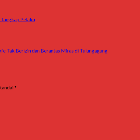
l Tangkap Pelaku
 Tak Berizin dan Berantas Miras di Tulungagung
itandai
*