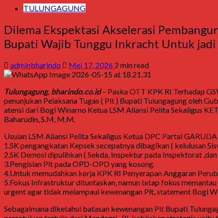
TULUNGAGUNG
Dilema Ekspektasi Akselerasi Pembangun
Bupati Wajib Tunggu Inkracht Untuk jadi D
adminbharindo
Mei 17, 2026
2 min read
Tulungagung, bharindo.co.id
– Paska OTT KPK RI Terhadap GSW 
penunjukan Pelaksana Tugas ( Plt ) Bupati Tulungagung oleh Gu
atensi dari Bogi Winarno Ketua LSM Aliansi Pelita Sekaligu
Baharudin, S.M, M.M.
Usulan LSM Aliansi Pelita Sekaligus Ketua DPC Partai GAR
1.SK pengangkatan Kepsek secepatnya dibagikan ( kelulusan Sis
2.SK Demosi dipulihkan ( Sekda, Inspektur pada Inspektorat ,da
3.Pengisian Plt pada OPD-OPD yang kosong.
4.Untuk memudahkan kerja KPK RI Penyerapan Anggaran Peruba
5.Fokus Infrastruktur dituntaskan, namun tetap fokus memanta
urgent agar tidak melampaui kewenangan Plt, statement Bogi Wi
Sebagaimana diketahui batasan kewenangan Plt Bupati Tulunga
persetujuan tertulis dari Mendagri- RI, kebijakan strategis yai