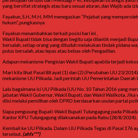
yang bersifat strategis atau baru sesuai aturan, dan Wajib ada i
Fayakun, S.H, M.H, MM menegaskan “Pejabat yang memperoleh 
hukum”, pungkasnya
Fayakun menambahkan terkait posisi hari ini ,
Wakil Bupati tidak bisa dengan begitu saja dilantik menjadi Bup
bersalah, setiap orang yang dituduh melakukan tindak pidana wa
putus bersalah, atau lepas atau bebas oleh Pengadilan.
Adapun mekanisme Pengisian Wakil Bupati apabila terjadi kekos
Mari kita lihat Pasal 88 ayat (1) dan (2) (Perubahan UU 23/2014)
mekanisme UU Pilkada. Jadi perintah UU Pemerintahan Daerah 
Lalu bagaimana isi UU Pilkada (UU No. 10 Tahun 2016 yang me
jabatan Wakil Gubernur, Wakil Bupati, dan Wakil Walikota. Jika 
diisi melalui pemilihan oleh DPRD berdasarkan usulan partai poli
Siapa pengusung Bupati-Wakil Bupati Tulungagung pada Pilkada Tu
Kantor KPU Tulungagung dilaksanakan pada Rabu (28/8/2024).
Kembali ke UU Pilkada. Dalam UU Pilkada Tegas di Pasal 176 ayat
tersebut.
(ahfs***)