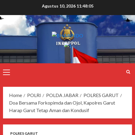
Agustus 10, 2026
11:48:05
Home
POLRI
POLDA JABAR
POLRES GARUT
Doa Bersama Forkopimda dan Ojol, Kapolres Garut
Harap Garut Tetap Aman dan Kondusif
POLRES GARUT