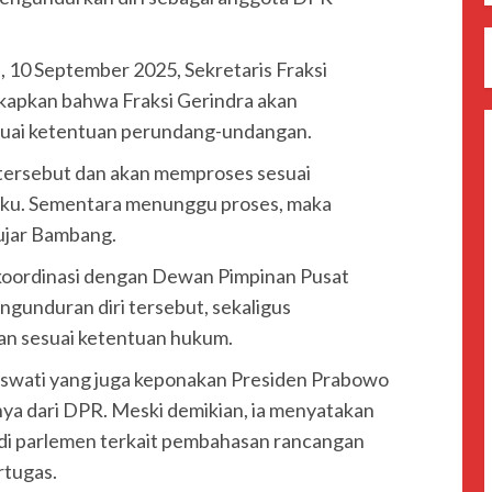
 10 September 2025, Sekretaris Fraksi
apkan bahwa Fraksi Gerindra akan
suai ketentuan perundang-undangan.
 tersebut dan akan memproses sesuai
aku. Sementara menunggu proses, maka
 ujar Bambang.
koordinasi dengan Dewan Pimpinan Pusat
gunduran diri tersebut, sekaligus
an sesuai ketentuan hukum.
aswati yang juga keponakan Presiden Prabowo
a dari DPR. Meski demikian, ia menyatakan
 di parlemen terkait pembahasan rancangan
rtugas.