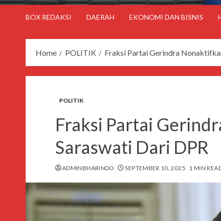
BOX REDAKSI
DAERAH
EKONOMI DAN BISNIS
Home
POLITIK
Fraksi Partai Gerindra Nonaktifk
POLITIK
Fraksi Partai Gerind
Saraswati Dari DPR
ADMINBHARINDO
SEPTEMBER 10, 2025
1 MIN REA