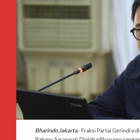
Bharindo Jakarta
,- Fraksi Partai Gerindr
Rahayu Saraswati Djojohadikusumo yang m