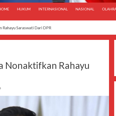
HOME
HUKUM
INTERNASIONAL
NASIONAL
OLAHR
an Rahayu Saraswati Dari DPR
ra Nonaktifkan Rahayu
D