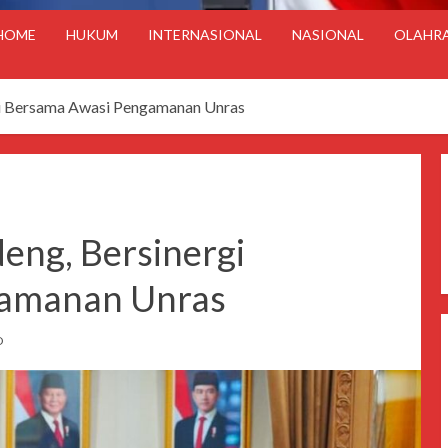
HOME
HUKUM
INTERNASIONAL
NASIONAL
OLAHR
 Bersama Awasi Pengamanan Unras
ng, Bersinergi
gamanan Unras
D