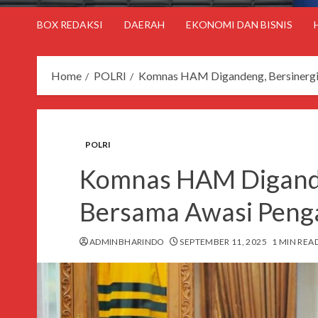
BOX REDAKSI
DAERAH
EKONOMI DAN BISNIS
Home
POLRI
Komnas HAM Digandeng, Bersinergi
POLRI
Komnas HAM Digande
Bersama Awasi Pen
ADMINBHARINDO
SEPTEMBER 11, 2025
1 MIN REA