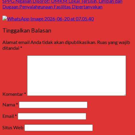
SPPG Ngalian Disorot! UMKM Lokal Tersisih, Limbah dan
Dugaan Penyalahgunaan Fasilitas Dipertanyakan
Tinggalkan Balasan
Alamat email Anda tidak akan dipublikasikan.
Ruas yang wajib
ditandai
*
Komentar
*
Nama
*
Email
*
Situs Web