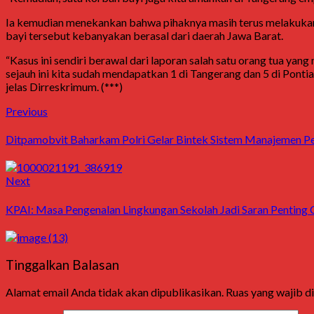
Ia kemudian menekankan bahwa pihaknya masih terus melakukan 
bayi tersebut kebanyakan berasal dari daerah Jawa Barat.
“Kasus ini sendiri berawal dari laporan salah satu orang tua ya
sejauh ini kita sudah mendapatkan 1 di Tangerang dan 5 di Pon
jelas Dirreskrimum. (***)
Post
Previous
Previous
post:
navigation
Ditpamobvit Baharkam Polri Gelar Bintek Sistem Manajemen Pe
Next
Next
post:
KPAI: Masa Pengenalan Lingkungan Sekolah Jadi Saran Penting
Tinggalkan Balasan
Alamat email Anda tidak akan dipublikasikan.
Ruas yang wajib d