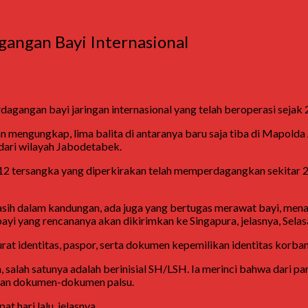
gangan Bayi Internasional
agangan bayi jaringan internasional yang telah beroperasi sejak
ngungkap, lima balita di antaranya baru saja tiba di Mapolda J
 dari wilayah Jabodetabek.
2 tersangka yang diperkirakan telah memperdagangkan sekitar 24
asih dalam kandungan, ada juga yang bertugas merawat bayi, mena
ayi yang rencananya akan dikirimkan ke Singapura, jelasnya, Selas
t identitas, paspor, serta dokumen kepemilikan identitas korban j
alah satunya adalah berinisial SH/LSH. Ia merinci bahwa dari par
ngan dokumen-dokumen palsu.
 hari lalu, jelasnya.