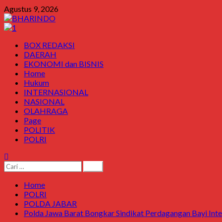
Skip
Agustus 9, 2026
to
content
Primary
BOX REDAKSI
Menu
DAERAH
EKONOMI dan BISNIS
Home
Hukum
INTERNASIONAL
NASIONAL
OLAHRAGA
Page
POLITIK
POLRI
Cari
untuk:
Home
POLRI
POLDA JABAR
Polda Jawa Barat Bongkar Sindikat Perdagangan Bayi Inte