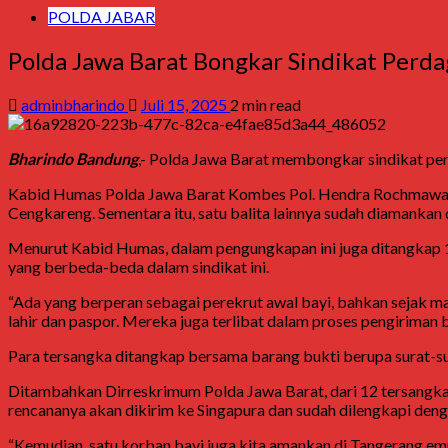
POLDA JABAR
Polda Jawa Barat Bongkar Sindikat Perda
adminbharindo
Juli 15, 2025
2 min read
Bharindo Bandung
,- Polda Jawa Barat membongkar sindikat perd
Kabid Humas Polda Jawa Barat Kombes Pol. Hendra Rochmawan me
Cengkareng. Sementara itu, satu balita lainnya sudah diamankan
Menurut Kabid Humas, dalam pengungkapan ini juga ditangkap 1
yang berbeda-beda dalam sindikat ini.
“Ada yang berperan sebagai perekrut awal bayi, bahkan sejak m
lahir dan paspor. Mereka juga terlibat dalam proses pengiriman b
Para tersangka ditangkap bersama barang bukti berupa surat-sura
Ditambahkan Dirreskrimum Polda Jawa Barat, dari 12 tersangka, s
rencananya akan dikirim ke Singapura dan sudah dilengkapi de
“Kemudian, satu korban bayi juga kita amankan di Tangerang empat