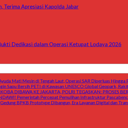
, Terima Apresiasi Kapolda Jabar
 Bukti Dedikasi dalam Operasi Ketupat Lodaya 2026
uda Mati Mesin di Tengah Laut, Operasi SAR Diperluas Hingga 
 Sapu Bersih PETI di Kawasan UNESCO Global Geopark, Raki
OBA DIBAWA KE JAKARTA, POLRI TEGASKAN: PROSES B
Pemerintah Percepat Pemulihan Infrastruktur Pascabencan
 BPKB Prototype Dibangun, Era Layanan Digital dan Transp