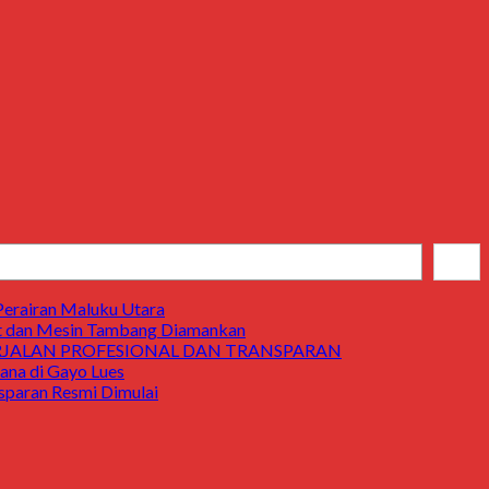
Cari
Perairan Maluku Utara
t dan Mesin Tambang Diamankan
ERJALAN PROFESIONAL DAN TRANSPARAN
a di Gayo Lues
aran Resmi Dimulai