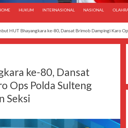
HOME
HUKUM
INTERNASIONAL
NASIONAL
OLAHR
but HUT Bhayangkara ke-80, Dansat Brimob Dampingi Karo Ops 
kara ke-80, Dansat
o Ops Polda Sulteng
n Seksi