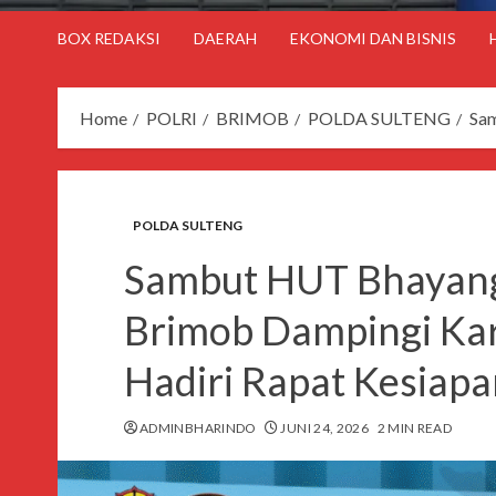
BOX REDAKSI
DAERAH
EKONOMI DAN BISNIS
Home
POLRI
BRIMOB
POLDA SULTENG
Sam
POLDA SULTENG
Sambut HUT Bhayang
Brimob Dampingi Kar
Hadiri Rapat Kesiapa
ADMINBHARINDO
JUNI 24, 2026
2 MIN READ