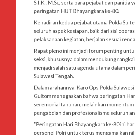
S.I.K., M.Si., serta para pejabat dan panitia
peringatan HUT Bhayangkara ke-80.
Kehadiran kedua pejabat utama Polda Sult
seluruh aspek kesiapan, baik dari sisi oper
pelaksanaan kegiatan, berjalan sesuai renc
Rapat pleno ini menjadi forum penting unt
seksi, khususnya dalam mendukung rangkaia
menjadi salah satu agenda utama dalam pe
Sulawesi Tengah.
Dalam arahannya, Karo Ops Polda Sulawes
Gultom menegaskan bahwa peringatan Hari
seremonial tahunan, melainkan momentum st
pengabdian dan profesionalisme seluruh an
“Peringatan Hari Bhayangkara ke-80 ini ha
personel Polri untuk terus mengamalkan nila