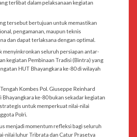
 yang terlibat dalam pelaksanaan kegiatan
eng tersebut bertujuan untuk memastikan
asional, pengamanan, maupun teknis
ana dan dapat terlaksana dengan optimal.
uk menyinkronkan seluruh persiapan antar-
n kegiatan Pembinaan Tradisi (Bintra) yang
ringatan HUT Bhayangkara ke-80 di wilayah
i Tengah Kombes Pol. Giuseppe Reinhard
 Bhayangkara ke-80 bukan sekadar kegiatan
rategis untuk memperkuat nilai-nilai
ggota Polri.
rus menjadi momentum refleksi bagi seluruh
i-nilai luhur Tribrata dan Catur Prasetya