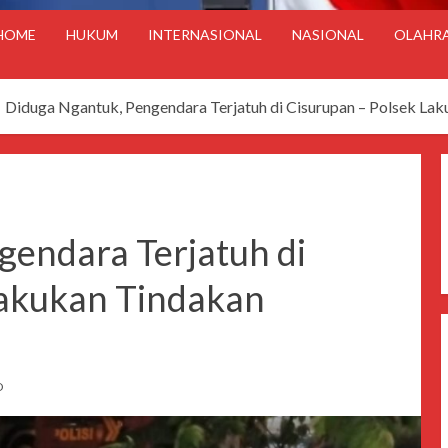
HOME
HUKUM
INTERNASIONAL
NASIONAL
OLAHR
Diduga Ngantuk, Pengendara Terjatuh di Cisurupan – Polsek La
gendara Terjatuh di
Lakukan Tindakan
D