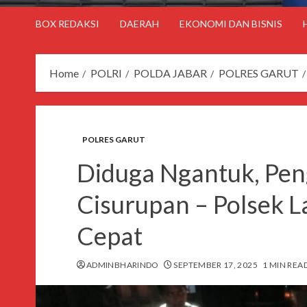
BOX REDAKSI
DAERAH
EKONOMI DAN BISNIS
Home
POLRI
POLDA JABAR
POLRES GARUT
POLRES GARUT
Diduga Ngantuk, Pen
Cisurupan – Polsek 
Cepat
ADMINBHARINDO
SEPTEMBER 17, 2025
1 MIN REA