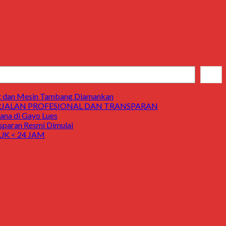
Cari
t dan Mesin Tambang Diamankan
ERJALAN PROFESIONAL DAN TRANSPARAN
a di Gayo Lues
aran Resmi Dimulai
K < 24 JAM