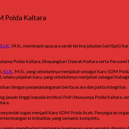
M Polda Kaltara
,
S.I.K.,
M.Si., memimpin upacara serah terima jabatan (sertijab) 
 utama Polda Kaltara, Bhayangkari Daerah Kaltara serta Personel 
o,
S.I.K.,
M.Si., yang sebelumnya menjabat sebagai Karo SDM Polda 
 selaku pejabat baru, yang sebelumnya menjabat sebagai Kabag
utkan dengan penandatanganan berita acara dan pakta integritas.
jawab tinggi kepada institusi Polri khususnya Polda Kaltara, se
tara.
berpindah tugas menjadi Karo SDM Polda Aceh. Penyegaran organis
 perkembangan kriminalitas yang semakin kompleks.
am rangka menghadapi tantangan keamanan yang semakin dinamis 