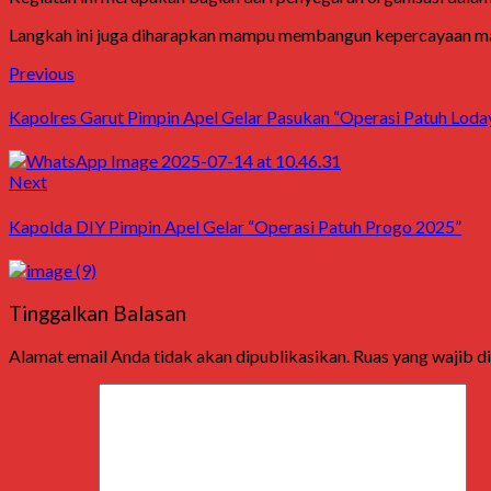
Langkah ini juga diharapkan mampu membangun kepercayaan masya
Post
Previous
Previous
post:
navigation
Kapolres Garut Pimpin Apel Gelar Pasukan “Operasi Patuh Loday
Next
Next
post:
Kapolda DIY Pimpin Apel Gelar “Operasi Patuh Progo 2025”
Tinggalkan Balasan
Alamat email Anda tidak akan dipublikasikan.
Ruas yang wajib d