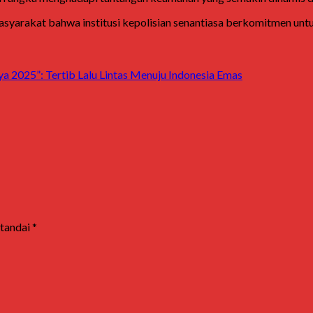
rakat bahwa institusi kepolisian senantiasa berkomitmen untuk m
a 2025”: Tertib Lalu Lintas Menuju Indonesia Emas
itandai
*