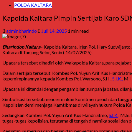
POLDA KALTARA
Kapolda Kaltara Pimpin Sertijab Karo SD
adminbharindo
Juli 14, 2025
1 min read
Bharindop Kaltara
,- Kapolda Kaltara, Irjen Pol. Hary Sudwijanto
Kaltara di Tanjung Selor, Senin ( 14/07/2025).
Upacara tersebut dihadiri oleh Wakapolda Kaltara, para pejabat
Dalam sertijab tersebut, Kombes Pol. Yuyun Arif Kus Handriatm
kepemimpinannya kepada Kombes Pol. Warsono, S.H.,
S.I.K.,
M.H.
Upacara ini ditandai dengan pengambilan sumpah jabatan, dilanj
Simbolisasi tersebut mencerminkan komitmen penuh dan tanggung 
Kepolisian demi menjaga Kamtibmas di wilayah hukum Polda Kal
Sedangkan Kombes Pol. Yuyun Arif Kus Handriatmo,
S.I.K.,
M.Si. 
tugas-tugas kepolisian, terutama di tengah dinamika sosial dan
Kegiatan ini merupakan bagian dari penyegaran organisasi dal