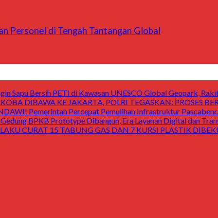
an Personel di Tengah Tantangan Global
 Sapu Bersih PETI di Kawasan UNESCO Global Geopark, Raki
OBA DIBAWA KE JAKARTA, POLRI TEGASKAN: PROSES B
Pemerintah Percepat Pemulihan Infrastruktur Pascabencan
 BPKB Prototype Dibangun, Era Layanan Digital dan Transp
LAKU CURAT 15 TABUNG GAS DAN 7 KURSI PLASTIK DIBEKU