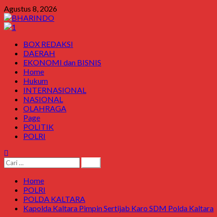
Skip
Agustus 8, 2026
to
content
Primary
BOX REDAKSI
Menu
DAERAH
EKONOMI dan BISNIS
Home
Hukum
INTERNASIONAL
NASIONAL
OLAHRAGA
Page
POLITIK
POLRI
Cari
untuk:
Home
POLRI
POLDA KALTARA
Kapolda Kaltara Pimpin Sertijab Karo SDM Polda Kaltara