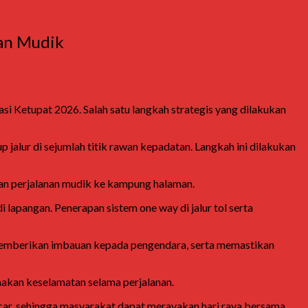
ran Mudik
i Ketupat 2026. Salah satu langkah strategis yang dilakukan
p jalur di sejumlah titik rawan kepadatan. Langkah ini dilakukan
an perjalanan mudik ke kampung halaman.
 lapangan. Penerapan sistem one way di jalur tol serta
ng, memberikan imbauan kepada pengendara, serta memastikan
makan keselamatan selama perjalanan.
ancar, sehingga masyarakat dapat merayakan hari raya bersama