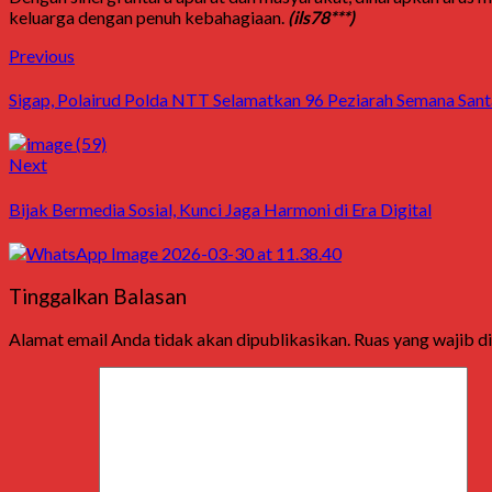
keluarga dengan penuh kebahagiaan.
(ils78***)
Post
Previous
Previous
post:
navigation
Sigap, Polairud Polda NTT Selamatkan 96 Peziarah Semana Santa
Next
Next
post:
Bijak Bermedia Sosial, Kunci Jaga Harmoni di Era Digital
Tinggalkan Balasan
Alamat email Anda tidak akan dipublikasikan.
Ruas yang wajib d