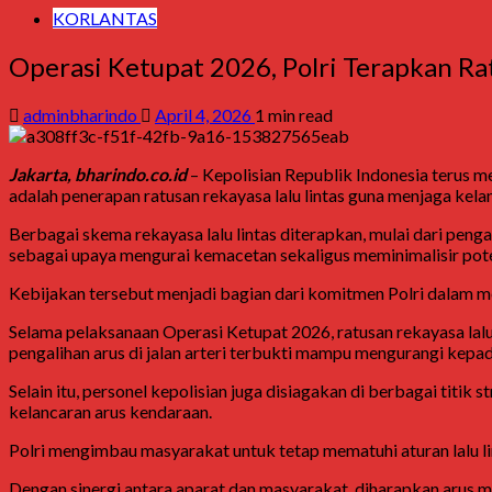
KORLANTAS
Operasi Ketupat 2026, Polri Terapkan Ra
adminbharindo
April 4, 2026
1 min read
Jakarta, bharindo.co.id
– Kepolisian Republik Indonesia terus 
adalah penerapan ratusan rekayasa lalu lintas guna menjaga kel
Berbagai skema rekayasa lalu lintas diterapkan, mulai dari pengal
sebagai upaya mengurai kemacetan sekaligus meminimalisir poten
Kebijakan tersebut menjadi bagian dari komitmen Polri dalam
Selama pelaksanaan Operasi Ketupat 2026, ratusan rekayasa lalu l
pengalihan arus di jalan arteri terbukti mampu mengurangi kep
Selain itu, personel kepolisian juga disiagakan di berbagai tit
kelancaran arus kendaraan.
Polri mengimbau masyarakat untuk tetap mematuhi aturan lalu li
Dengan sinergi antara aparat dan masyarakat, diharapkan arus m