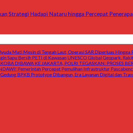
apkan Strategi Hadapi Nataru hingga Percepat Penera
uda Mati Mesin di Tengah Laut, Operasi SAR Diperluas Hingga 
 Sapu Bersih PETI di Kawasan UNESCO Global Geopark, Raki
OBA DIBAWA KE JAKARTA, POLRI TEGASKAN: PROSES B
Pemerintah Percepat Pemulihan Infrastruktur Pascabencan
 BPKB Prototype Dibangun, Era Layanan Digital dan Transp