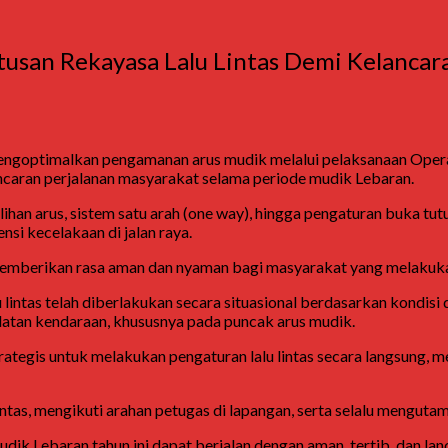
tusan Rekayasa Lalu Lintas Demi Kelanca
mengoptimalkan pengamanan arus mudik melalui pelaksanaan Operas
ancaran perjalanan masyarakat selama periode mudik Lebaran.
ihan arus, sistem satu arah (one way), hingga pengaturan buka tutu
si kecelakaan di jalan raya.
 memberikan rasa aman dan nyaman bagi masyarakat yang melakuk
intas telah diberlakukan secara situasional berdasarkan kondisi di
adatan kendaraan, khususnya pada puncak arus mudik.
ik strategis untuk melakukan pengaturan lalu lintas secara langsu
ntas, mengikuti arahan petugas di lapangan, serta selalu menguta
udik Lebaran tahun ini dapat berjalan dengan aman, tertib, dan l