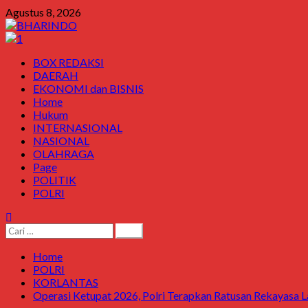
Skip
Agustus 8, 2026
to
content
Primary
BOX REDAKSI
Menu
DAERAH
EKONOMI dan BISNIS
Home
Hukum
INTERNASIONAL
NASIONAL
OLAHRAGA
Page
POLITIK
POLRI
Cari
untuk:
Home
POLRI
KORLANTAS
Operasi Ketupat 2026, Polri Terapkan Ratusan Rekayasa L