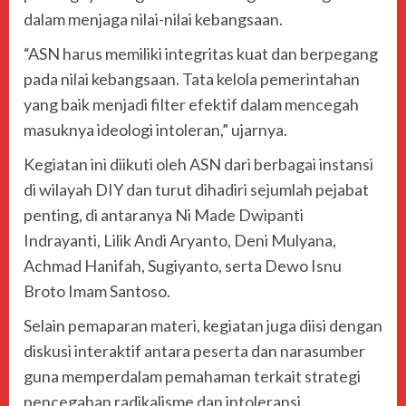
dalam menjaga nilai-nilai kebangsaan.
“ASN harus memiliki integritas kuat dan berpegang
pada nilai kebangsaan. Tata kelola pemerintahan
yang baik menjadi filter efektif dalam mencegah
masuknya ideologi intoleran,” ujarnya.
Kegiatan ini diikuti oleh ASN dari berbagai instansi
di wilayah DIY dan turut dihadiri sejumlah pejabat
penting, di antaranya
Ni Made Dwipanti
Indrayanti
,
Lilik Andi Aryanto
,
Deni Mulyana
,
Achmad Hanifah
,
Sugiyanto
, serta
Dewo Isnu
Broto Imam Santoso
.
Selain pemaparan materi, kegiatan juga diisi dengan
diskusi interaktif antara peserta dan narasumber
guna memperdalam pemahaman terkait strategi
pencegahan radikalisme dan intoleransi.