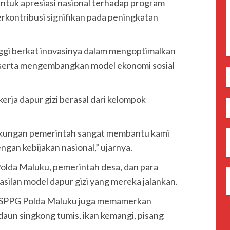
bentuk apresiasi nasional terhadap program
berkontribusi signifikan pada peningkatan
ggi berkat inovasinya dalam mengoptimalkan
, serta mengembangkan model ekonomi sosial
erja dapur gizi berasal dari kelompok
kungan pemerintah sangat membantu kami
gan kebijakan nasional,” ujarnya.
olda Maluku, pemerintah desa, dan para
silan model dapur gizi yang mereka jalankan.
5, SPPG Polda Maluku juga memamerkan
aun singkong tumis, ikan kemangi, pisang