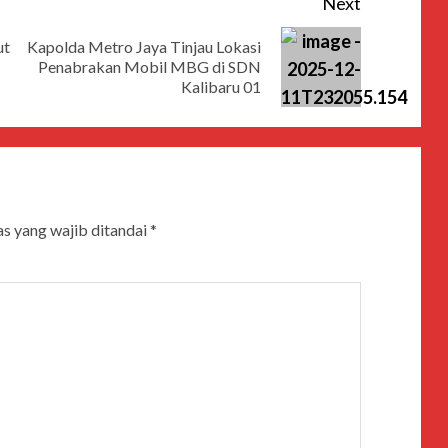
Next
ut
Kapolda Metro Jaya Tinjau Lokasi
Penabrakan Mobil MBG di SDN
Kalibaru 01
s yang wajib ditandai
*