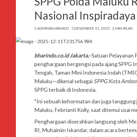
SPPG Polda Maluku 
Nasional Inspiraday
ADMINBHARINDO
DESEMBER 11, 2025
2 MIN READ
bharindo.co.id Jakarta,-
Satuan Pelayanan 
penghargaan bergengsi pada ajang SPPG In
Tengah, Taman Mini Indonesia Indah (TMII
Maluku—dikenal sebagai
SPPG Kota Ambon
SPPG terbaik di Indonesia.
“Ini sebuah kehormatan dan juga tanggung j
Maluku, Febrianti Kolly, saat ditemui usai
Penghargaan diserahkan langsung oleh Me
RI, Muhaimin Iskandar, dalam acara berte