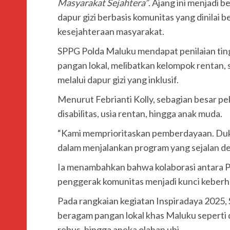
Masyarakat Sejahtera”
. Ajang ini menjadi 
dapur gizi berbasis komunitas yang dinilai 
kesejahteraan masyarakat.
SPPG Polda Maluku mendapat penilaian tin
pangan lokal, melibatkan kelompok rentan
melalui dapur gizi yang inklusif.
Menurut Febrianti Kolly, sebagian besar pek
disabilitas, usia rentan, hingga anak muda.
“Kami memprioritaskan pemberdayaan. Du
dalam menjalankan program yang sejalan den
Ia menambahkan bahwa kolaborasi antara P
penggerak komunitas menjadi kunci keberha
Pada rangkaian kegiatan Inspiradaya 202
beragam pangan lokal khas Maluku seperti d
rebus, hingga aneka olahan ubi.