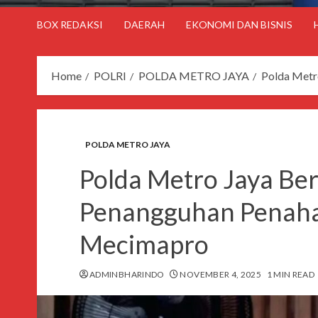
BOX REDAKSI
DAERAH
EKONOMI DAN BISNIS
Home
POLRI
POLDA METRO JAYA
Polda Metr
POLDA METRO JAYA
Polda Metro Jaya Be
Penangguhan Penaha
Mecimapro
ADMINBHARINDO
NOVEMBER 4, 2025
1 MIN READ