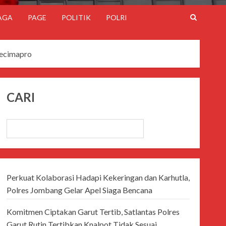
AGA
PAGE
POLITIK
POLRI
Mecimapro
CARI
CARI
Perkuat Kolaborasi Hadapi Kekeringan dan Karhutla,
Polres Jombang Gelar Apel Siaga Bencana
Komitmen Ciptakan Garut Tertib, Satlantas Polres
Garut Rutin Tertibkan Knalpot Tidak Sesuai