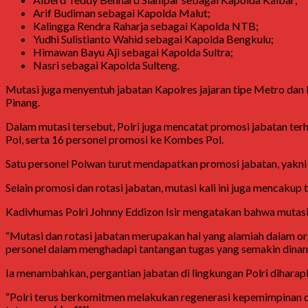
Arif Budiman
sebagai Kapolda Malut;
Kalingga Rendra Raharja
sebagai Kapolda NTB;
Yudhi Sulistianto Wahid
sebagai Kapolda Bengkulu;
Himawan Bayu Aji
sebagai Kapolda Sultra;
Nasri
sebagai Kapolda Sulteng.
Mutasi juga menyentuh jabatan Kapolres jajaran tipe Metro dan 
Pinang.
Dalam mutasi tersebut, Polri juga mencatat promosi jabatan terha
Pol, serta 16 personel promosi ke Kombes Pol.
Satu personel Polwan turut mendapatkan promosi jabatan, yakn
Selain promosi dan rotasi jabatan, mutasi kali ini juga mencakup
Kadivhumas Polri
Johnny Eddizon Isir
mengatakan bahwa mutasi j
“Mutasi dan rotasi jabatan merupakan hal yang alamiah dalam org
personel dalam menghadapi tantangan tugas yang semakin dinami
Ia menambahkan, pergantian jabatan di lingkungan Polri dihar
“Polri terus berkomitmen melakukan regenerasi kepemimpinan d