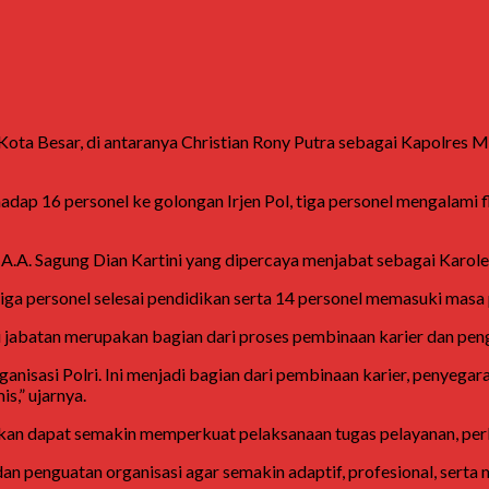
Kota Besar, di antaranya
Christian Rony Putra
sebagai Kapolres 
dap 16 personel ke golongan Irjen Pol, tiga personel mengalami fl
i
A.A. Sagung Dian Kartini
yang dipercaya menjabat sebagai Karole
 tiga personel selesai pendidikan serta 14 personel memasuki masa 
abatan merupakan bagian dari proses pembinaan karier dan pengua
anisasi Polri. Ini menjadi bagian dari pembinaan karier, penyega
s,” ujarnya.
apkan dapat semakin memperkuat pelaksanaan tugas pelayanan, pe
an penguatan organisasi agar semakin adaptif, profesional, ser