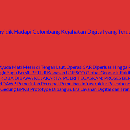
idik Hadapi Gelombang Kejahatan Digital yang Terus
uda Mati Mesin di Tengah Laut, Operasi SAR Diperluas Hingga 
 Sapu Bersih PETI di Kawasan UNESCO Global Geopark, Raki
OBA DIBAWA KE JAKARTA, POLRI TEGASKAN: PROSES B
Pemerintah Percepat Pemulihan Infrastruktur Pascabencan
 BPKB Prototype Dibangun, Era Layanan Digital dan Transp