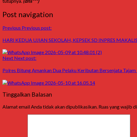
tutupnya.
(dns***)
Post navigation
Previous
Previous post:
HARI KEDUA UJIAN SEKOLAH, KEPSEK SD INPRES MAK
Next
Next post:
Polres Bitung Amankan Dua Pelaku Keributan Bersenjata Taja
Tinggalkan Balasan
Alamat email Anda tidak akan dipublikasikan.
Ruas yang wajib d