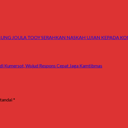
ALISUNG JOULA TOOY SERAHKAN NASKAH UJIAN KEPADA 
m di Kumersot, Wujud Respons Cepat Jaga Kamtibmas
itandai
*