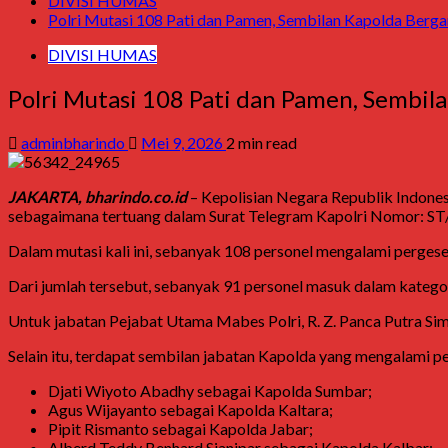
DIVISI HUMAS
Polri Mutasi 108 Pati dan Pamen, Sembilan Kapolda Berga
DIVISI HUMAS
Polri Mutasi 108 Pati dan Pamen, Sembil
adminbharindo
Mei 9, 2026
2 min read
JAKARTA, bharindo.co.id
–
Kepolisian Negara Republik Indones
sebagaimana tertuang dalam Surat Telegram Kapolri Nomor: ST
Dalam mutasi kali ini, sebanyak 108 personel mengalami pergesera
Dari jumlah tersebut, sebanyak 91 personel masuk dalam kategori
Untuk jabatan Pejabat Utama Mabes Polri,
R. Z. Panca Putra Si
Selain itu, terdapat sembilan jabatan Kapolda yang mengalami pe
Djati Wiyoto Abadhy
sebagai Kapolda Sumbar;
Agus Wijayanto
sebagai Kapolda Kaltara;
Pipit Rismanto
sebagai Kapolda Jabar;
Alberd Teddy Benhard Sianipar
sebagai Kapolda Kalbar;