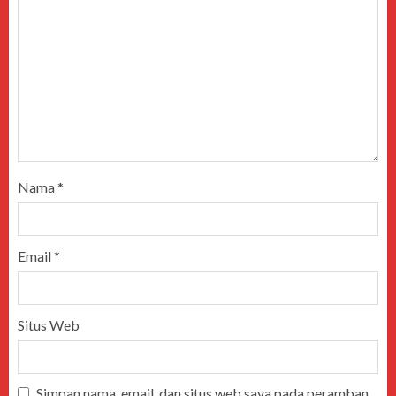
Nama
*
Email
*
Situs Web
Simpan nama, email, dan situs web saya pada peramban