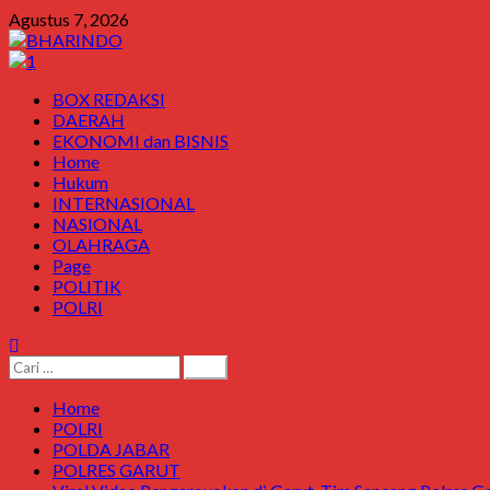
Skip
Agustus 7, 2026
to
content
Primary
BOX REDAKSI
Menu
DAERAH
EKONOMI dan BISNIS
Home
Hukum
INTERNASIONAL
NASIONAL
OLAHRAGA
Page
POLITIK
POLRI
Cari
untuk:
Home
POLRI
POLDA JABAR
POLRES GARUT