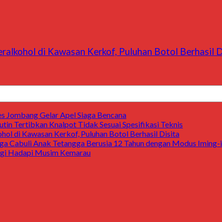
alkohol di Kawasan Kerkof, Puluhan Botol Berhasil D
res Jombang Gelar Apel Siaga Bencana
tin Tertibkan Knalpot Tidak Sesuai Spesifikasi Teknis
ol di Kawasan Kerkof, Puluhan Botol Berhasil Disita
duga Cabuli Anak Tetangga Berusia 12 Tahun dengan Modus Iming
ergi Hadapi Musim Kemarau