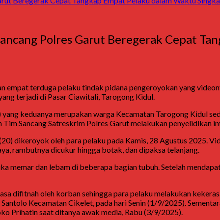
Garut Beregerak Cepat Tangkap Empat Pelaku dalam Waktu Singka
 Sancang Polres Garut Beregerak Cepat Ta
 empat terduga pelaku tindak pidana pengeroyokan yang videonya 
g terjadi di Pasar Ciawitali, Tarogong Kidul.
22) yang keduanya merupakan warga Kecamatan Tarogong Kidul s
 Tim Sancang Satreskrim Polres Garut melakukan penyelidikan int
 (20) dikeroyok oleh para pelaku pada Kamis, 28 Agustus 2025. Vi
aya, rambutnya dicukur hingga botak, dan dipaksa telanjang.
ka memar dan lebam di beberapa bagian tubuh. Setelah mendapat l
merasa difitnah oleh korban sehingga para pelaku melakukan kek
 Santolo Kecamatan Cikelet, pada hari Senin (1/9/2025). Sementar
oko Prihatin saat ditanya awak media, Rabu (3/9/2025).