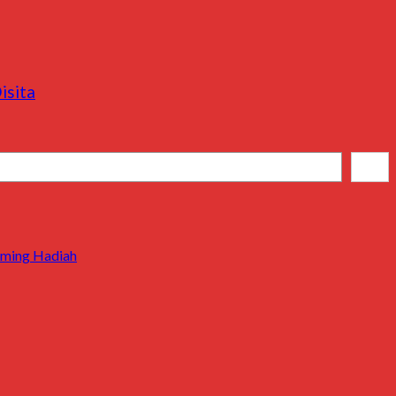
isita
Cari
-iming Hadiah