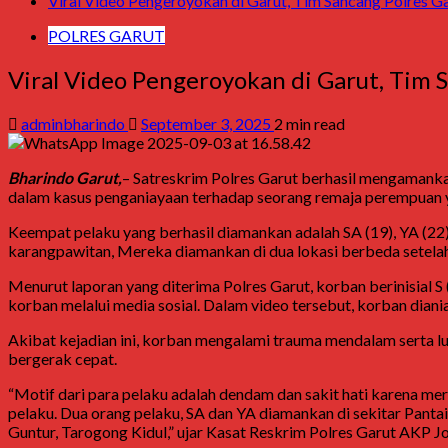
Viral Video Pengeroyokan di Garut, Tim Sancang Polres 
POLRES GARUT
Viral Video Pengeroyokan di Garut, Tim
adminbharindo
September 3, 2025
2 min read
Bharindo Garut,
– Satreskrim Polres Garut berhasil mengamankan
dalam kasus penganiayaan terhadap seorang remaja perempuan yan
Keempat pelaku yang berhasil diamankan adalah SA (19), YA (
karangpawitan, Mereka diamankan di dua lokasi berbeda setelah
Menurut laporan yang diterima Polres Garut, korban berinisial S
korban melalui media sosial. Dalam video tersebut, korban diani
Akibat kejadian ini, korban mengalami trauma mendalam serta lu
bergerak cepat.
“Motif dari para pelaku adalah dendam dan sakit hati karena 
pelaku. Dua orang pelaku, SA dan YA diamankan di sekitar Pantai
Guntur, Tarogong Kidul,” ujar Kasat Reskrim Polres Garut AKP J