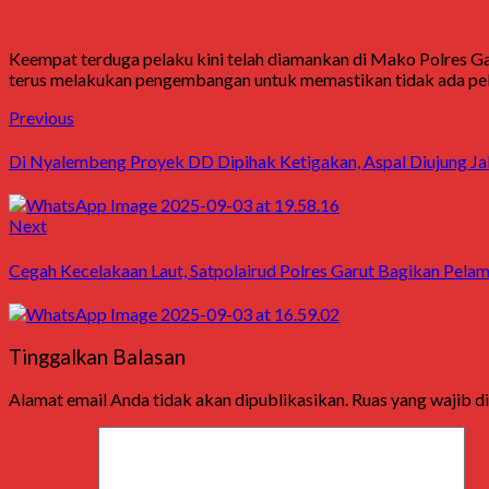
Keempat terduga pelaku kini telah diamankan di Mako Polres Ga
terus melakukan pengembangan untuk memastikan tidak ada pelak
Post
Previous
Previous
post:
navigation
Di Nyalembeng Proyek DD Dipihak Ketigakan, Aspal Diujung Ja
Next
Next
post:
Cegah Kecelakaan Laut, Satpolairud Polres Garut Bagikan Pel
Tinggalkan Balasan
Alamat email Anda tidak akan dipublikasikan.
Ruas yang wajib d