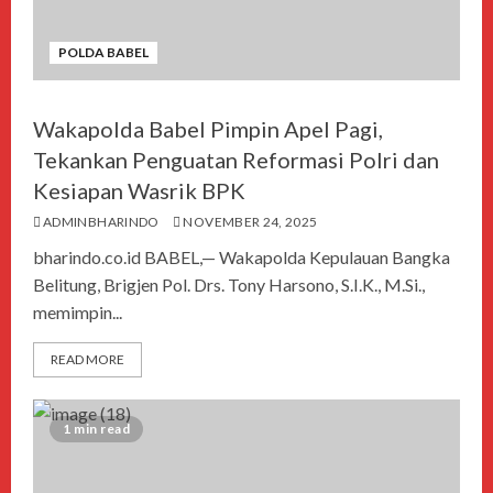
POLDA BABEL
Wakapolda Babel Pimpin Apel Pagi,
Tekankan Penguatan Reformasi Polri dan
Kesiapan Wasrik BPK
ADMINBHARINDO
NOVEMBER 24, 2025
bharindo.co.id BABEL,— Wakapolda Kepulauan Bangka
Belitung, Brigjen Pol. Drs. Tony Harsono, S.I.K., M.Si.,
memimpin...
READ MORE
1 min read