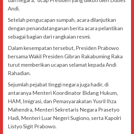
dan negara,” ucap Presiden yang diikuti oleh Dubes
Andi.
Setelah pengucapan sumpah, acara dilanjutkan
dengan penandatanganan berita acara pelantikan
sebagai bagian dari rangkaian resmi.
Dalam kesempatan tersebut, Presiden Prabowo
bersama Wakil Presiden
Gibran Rakabuming Raka
turut memberikan ucapan selamat kepada Andi
Rahadian.
Sejumlah pejabat tinggi negara juga hadir, di
antaranya Menteri Koordinator Bidang Hukum,
HAM, Imigrasi, dan Pemasyarakatan
Yusril Ihza
Mahendra
, Menteri Sekretaris Negara
Prasetyo
Hadi
, Menteri Luar Negeri
Sugiono
, serta Kapolri
Listyo Sigit Prabowo
.