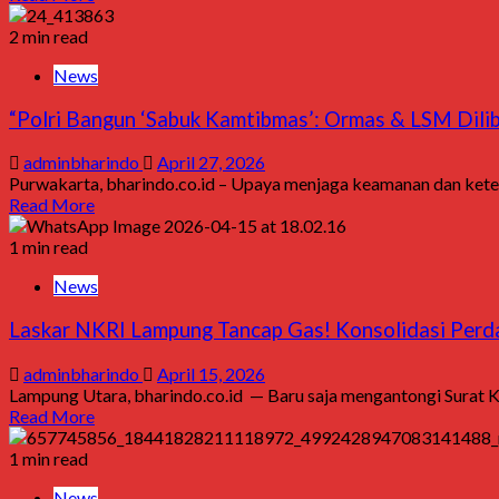
2 min read
News
“Polri Bangun ‘Sabuk Kamtibmas’: Ormas & LSM Dilib
adminbharindo
April 27, 2026
Purwakarta, bharindo.co.id – Upaya menjaga keamanan dan ketert
Read More
1 min read
News
Laskar NKRI Lampung Tancap Gas! Konsolidasi Perdan
adminbharindo
April 15, 2026
Lampung Utara, bharindo.co.id — Baru saja mengantongi Surat K
Read More
1 min read
News