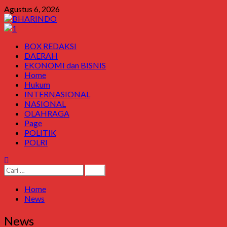
Skip
Agustus 6, 2026
to
content
Primary
BOX REDAKSI
Menu
DAERAH
EKONOMI dan BISNIS
Home
Hukum
INTERNASIONAL
NASIONAL
OLAHRAGA
Page
POLITIK
POLRI
Cari
untuk:
Home
News
News