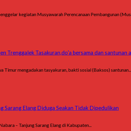
menggelar kegiatan Musyawarah Perencanaan Pembangunan (Musr
 Trenggalek Tasakuran,do’a bersama dan santunan a
a Timur mengadakan tasyakuran, bakti sosial (Baksos) santunan..
ng Sarang Elang Diduga Seakan Tidak Dipedulikan
Nabara – Tanjung Sarang Elang di Kabupaten...