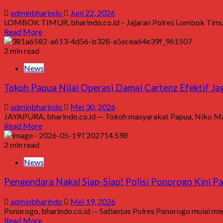
adminbharindo
Juni 22, 2026
LOMBOK TIMUR, bharindo.co.id – Jajaran Polres Lombok Timur,
Read More
2 min read
News
Tokoh Papua Nilai Operasi Damai Cartenz Efektif Ja
adminbharindo
Mei 30, 2026
JAYAPURA, bharindo.co.id — Tokoh masyarakat Papua, Niko Maur
Read More
2 min read
News
Pengendara Nakal Siap-Siap! Polisi Ponorogo Kini Pa
adminbharindo
Mei 19, 2026
Ponorogo, bharindo.co.id — Satlantas Polres Ponorogo mulai men
Read More