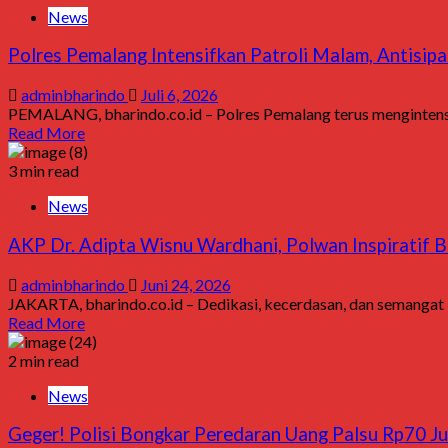
News
Polres Pemalang Intensifkan Patroli Malam, Antisip
adminbharindo
Juli 6, 2026
PEMALANG, bharindo.co.id – Polres Pemalang terus mengintensif
Read More
3 min read
News
AKP Dr. Adipta Wisnu Wardhani, Polwan Inspiratif Be
adminbharindo
Juni 24, 2026
JAKARTA, bharindo.co.id – Dedikasi, kecerdasan, dan semangat be
Read More
2 min read
News
Geger! Polisi Bongkar Peredaran Uang Palsu Rp70 Ju