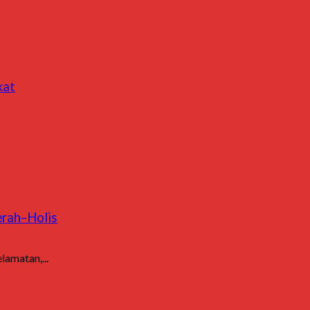
kat
erah–Holis
amatan,...