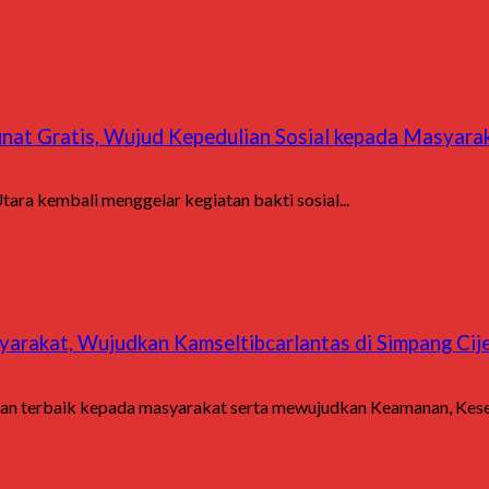
at Gratis, Wujud Kepedulian Sosial kepada Masyara
a kembali menggelar kegiatan bakti sosial...
yarakat, Wujudkan Kamseltibcarlantas di Simpang Cij
 terbaik kepada masyarakat serta mewujudkan Keamanan, Kesel